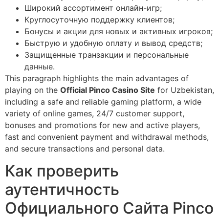
Широкий ассортимент онлайн-игр;
Круглосуточную поддержку клиентов;
Бонусы и акции для новых и активных игроков;
Быструю и удобную оплату и вывод средств;
Защищенные транзакции и персональные
данные.
This paragraph highlights the main advantages of
playing on the
Official Pinco Casino Site
for Uzbekistan,
including a safe and reliable gaming platform, a wide
variety of online games, 24/7 customer support,
bonuses and promotions for new and active players,
fast and convenient payment and withdrawal methods,
and secure transactions and personal data.
Как проверить
аутентичность
Официального Сайта Pinco