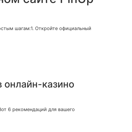
ростым шагам:1. Откройте официальный
в онлайн-казино
Вот 6 рекомендаций для вашего