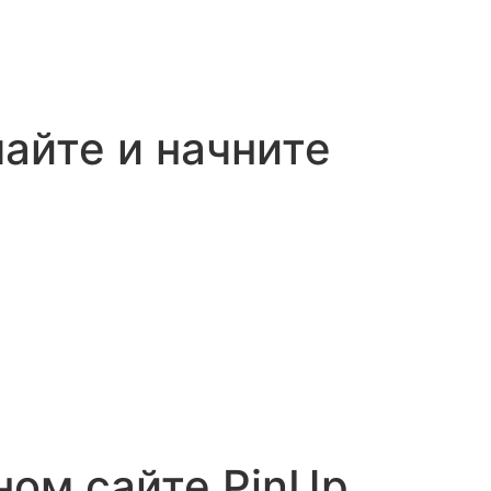
айте и начните
ном сайте PinUp