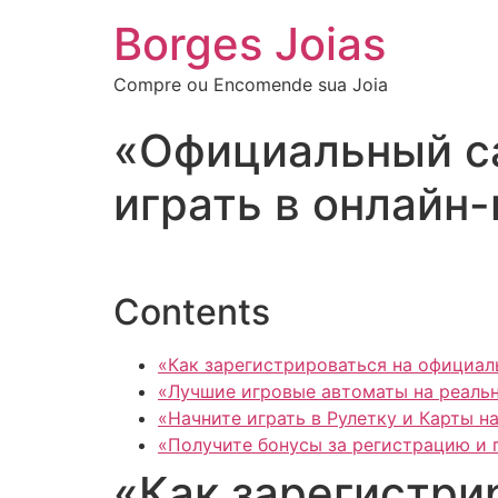
Borges Joias
Compre ou Encomende sua Joia
«Официальный са
играть в онлайн-
Contents
«Как зарегистрироваться на официал
«Лучшие игровые автоматы на реальн
«Начните играть в Рулетку и Карты н
«Получите бонусы за регистрацию и 
«Как зарегистри