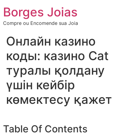
Borges Joias
Compre ou Encomende sua Joia
Онлайн казино
коды: казино Cat
туралы қолдану
үшін кейбір
көмектесу қажет
Table Of Contents