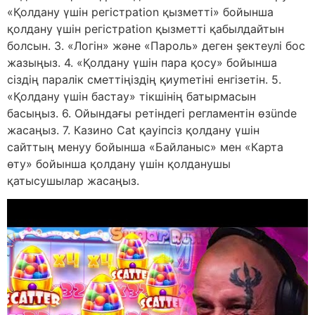
«Қолдану үшін регістрation қызметті» бойынша
қолдану үшін регістрation қызметті қабылдайтын
болсын. 3. «Логін» және «Пароль» деген şектеулі бос
жазыңыз. 4. «Қолдану үшін пара қосу» бойынша
сіздің паралік сметтіңіздің қиymетіні енгізетін. 5.
«Қолдану үшін бастау» тікшінің батырмасын
басыңыз. 6. Ойындағы ретіндегі регламентін өзündе
жасаңыз. 7. Казино Cat қауіпсіз қолдану үшін
сайттың менуу бойынша «Байланыс» мен «Карта
өту» бойынша қолдану үшін қолданушы
қатысушылар жасаңыз.