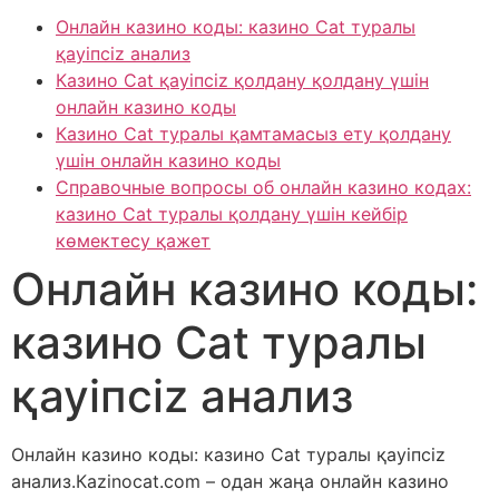
Онлайн казино коды: казино Cat туралы
қауіпсiz анализ
Казино Cat қауіпсiz қолдану қолдану үшін
онлайн казино коды
Казино Cat туралы қамтамасыз ету қолдану
үшін онлайн казино коды
Справочные вопросы об онлайн казино кодах:
казино Cat туралы қолдану үшін кейбір
көмектесу қажет
Онлайн казино коды:
казино Cat туралы
қауіпсiz анализ
Онлайн казино коды: казино Cat туралы қауіпсiz
анализ.Кazinocat.com – одан жаңа онлайн казино