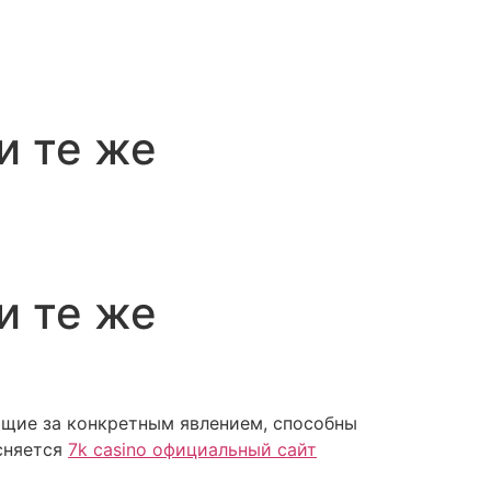
и те же
и те же
ящие за конкретным явлением, способны
сняется
7k casino официальный сайт