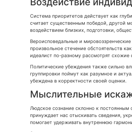
Воздействие индивид
Система приоритетов действует как глуб
считает существенным победой, другой м
воздействием близких, подготовки, обще
Вероисповедальные и мировоззренческие
произвольное стечение обстоятельств как
идеалист по-разному рассмотрят схожие 
Политические убеждения также сильно вл
группировки поймут как разумное и актуал
убеждена в корректности своей оценки.
Мыслительные искаже
Людское сознание склонно к постоянным
принуждает нас отыскивать сведения, укр
помогает удерживать внутреннюю гармони