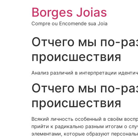
Borges Joias
Compre ou Encomende sua Joia
Отчего мы по-ра
происшествия
Анализ различий в интерпретации иденти
Отчего мы по-ра
происшествия
Всякий личность особенный в своём восп
прийти к радикально разным итогам о сл
элементами, которые образуют персональн