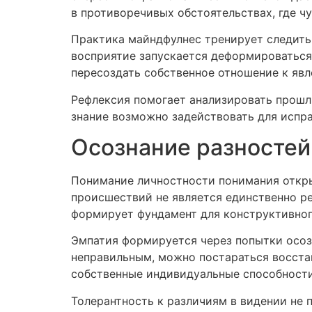
в противоречивых обстоятельствах, где ч
Практика майндфулнес тренирует следить 
восприятие запускается деформироваться
пересоздать собственное отношение к явл
Рефлексия помогает анализировать прошл
знание возможно задействовать для испр
Осознание разностей 
Понимание личностности понимания откры
происшествий не является единственно ре
формирует фундамент для конструктивног
Эмпатия формируется через попытки осозн
неправильным, можно постараться восстан
собственные индивидуальные способности
Толерантность к различиям в видении не 