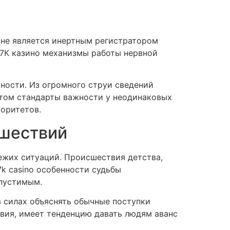
 не является инертным регистратором
 7К казино механизмы работы нервной
ности. Из огромного струи сведений
этом стандарты важности у неодинаковых
иоритетов.
сшествий
ежих ситуаций. Происшествия детства,
k casino особенности судьбы
опустимым.
 силах объяснять обычные поступки
твия, имеет тенденцию давать людям аванс