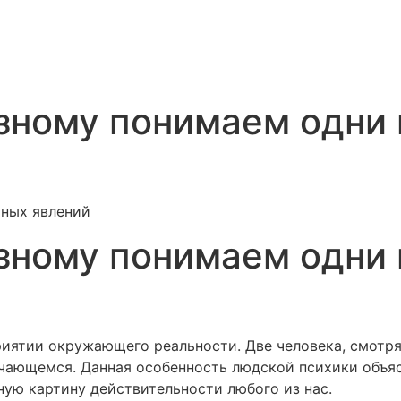
зному понимаем одни 
чных явлений
зному понимаем одни 
риятии окружающего реальности. Две человека, смотр
учающемся. Данная особенность людской психики объя
ую картину действительности любого из нас.