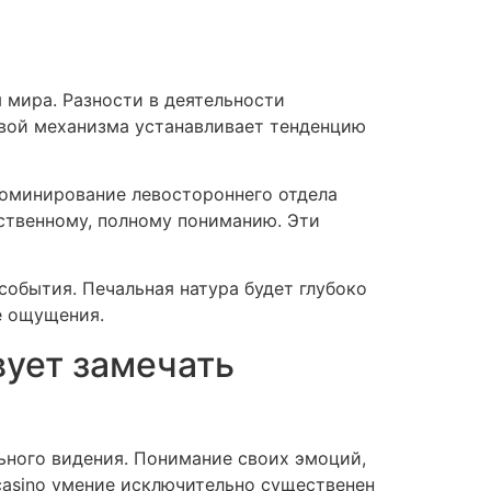
мира. Разности в деятельности
овой механизма устанавливает тенденцию
Доминирование левостороннего отдела
ственному, полному пониманию. Эти
обытия. Печальная натура будет глубоко
е ощущения.
вует замечать
ного видения. Понимание своих эмоций,
casino умение исключительно существенен