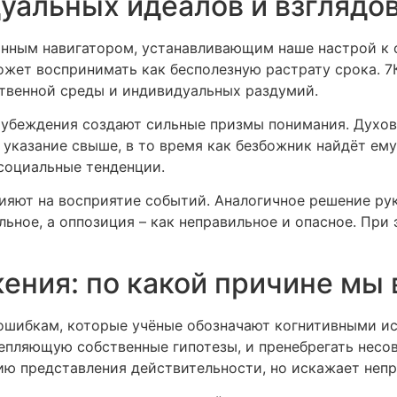
уальных идеалов и взглядо
инным навигатором, устанавливающим наше настрой к с
ожет воспринимать как бесполезную растрату срока. 
ственной среды и индивидуальных раздумий.
 убеждения создают сильные призмы понимания. Духов
 указание свыше, в то время как безбожник найдёт ем
социальные тенденции.
ияют на восприятие событий. Аналогичное решение ру
ьное, а оппозиция – как неправильное и опасное. При
ния: по какой причине мы 
 ошибкам, которые учёные обозначают когнитивными 
епляющую собственные гипотезы, и пренебрегать несо
ю представления действительности, но искажает непр