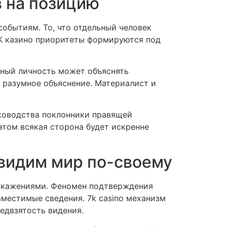
в на позицию
обытиям. То, что отдельный человек
7К казино приоритеты формируются под
ный личность может объяснять
у разумное объяснение. Материалист и
ководства поклонники правящей
 этом всякая сторона будет искренне
видим мир по-своему
искажениями. Феномен подтверждения
вместимые сведения. 7k casino механизм
едвзятость видения.