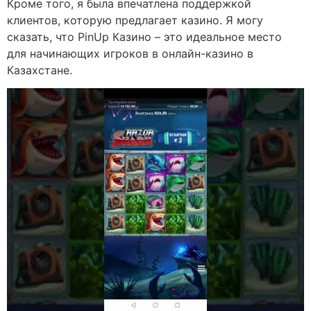
Кроме того, я была впечатлена поддержкой
клиентов, которую предлагает казино. Я могу
сказать, что PinUp Казино – это идеальное место
для начинающих игроков в онлайн-казино в
Казахстане.