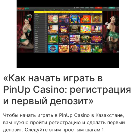
«Как начать играть в
PinUp Casino: регистрация
и первый депозит»
Чтобы начать играть в PinUp Casino в Казахстане,
вам нужно пройти регистрацию и сделать первый
депозит. Следуйте этим простым шагам:1.