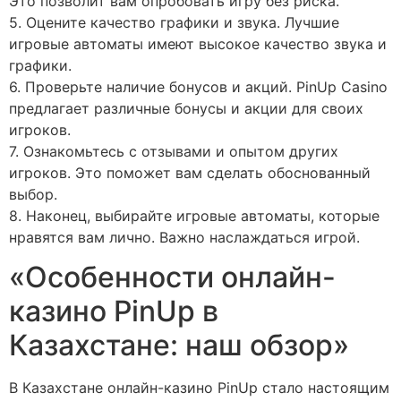
Это позволит вам опробовать игру без риска.
5. Оцените качество графики и звука. Лучшие
игровые автоматы имеют высокое качество звука и
графики.
6. Проверьте наличие бонусов и акций. PinUp Casino
предлагает различные бонусы и акции для своих
игроков.
7. Ознакомьтесь с отзывами и опытом других
игроков. Это поможет вам сделать обоснованный
выбор.
8. Наконец, выбирайте игровые автоматы, которые
нравятся вам лично. Важно наслаждаться игрой.
«Особенности онлайн-
казино PinUp в
Казахстане: наш обзор»
В Казахстане онлайн-казино PinUp стало настоящим