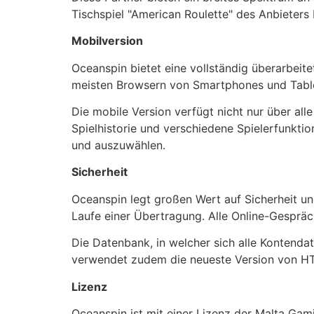
Tischspiel "American Roulette" des Anbieters
Mobilversion
Oceanspin bietet eine vollständig überarbeit
meisten Browsern von Smartphones und Tabl
Die mobile Version verfügt nicht nur über all
Spielhistorie und verschiedene Spielerfunktion
und auszuwählen.
Sicherheit
Oceanspin legt großen Wert auf Sicherheit u
Laufe einer Übertragung. Alle Online-Gesprä
Die Datenbank, in welcher sich alle Kontenda
verwendet zudem die neueste Version von HTT
Lizenz
Oceanspin ist mit einer Lizenz der Malta Gam