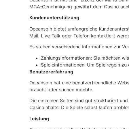
MGA-Genehmigung gewährt dem Casino auch da
Kundenunterstützung
Oceanspin bietet umfangreiche Kundenunters
Mail, Live-Talk oder Telefon kontaktiert werd
Es stehen verschiedene Informationen zur Ve
Zahlungsinformationen: Sie möchten wis
Spieleinformationen: Um Spielregeln zu
Benutzererfahrung
Oceanspin hat eine benutzerfreundliche Websit
braucht oder suchen möchte.
Die einzelnen Seiten sind gut strukturiert u
Casinoinhalts. Die Spiele selbst laufen probl
Leistung