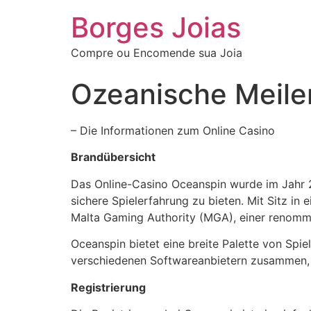
Borges Joias
Compre ou Encomende sua Joia
Ozeanische Meile
– Die Informationen zum Online Casino
Brandübersicht
Das Online-Casino Oceanspin wurde im Jahr 2
sichere Spielerfahrung zu bieten. Mit Sitz in
Malta Gaming Authority (MGA), einer renomm
Oceanspin bietet eine breite Palette von Spie
verschiedenen Softwareanbietern zusammen, 
Registrierung