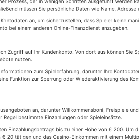
acher Prozess, der in wenigen Schritten ausgeführt werden 
hließend müssen Sie persönliche Daten wie Name, Adresse
Kontodaten an, um sicherzustellen, dass Spieler keine mani
onto bei einem anderen Online-Finanzdienst anzugeben.
sch Zugriff auf Ihr Kundenkonto. Von dort aus können Sie S
ebote nutzen.
n Informationen zum Spielerfahrung, darunter Ihre Kontodat
 eine Funktion zur Sperrung oder Wiederaktivierung des Kon
usangeboten an, darunter Willkommensboni, Freispiele und
der Regel bestimmte Einzahlungen oder Spieleinsätze.
en Einzahlungsbetrags bis zu einer Höhe von € 200. Um d
n € 20 tätigen und das Casino-Einkommen mit einem Multip