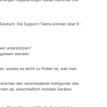
 Deutsch. Die Support-Teams können über E-
wir unterstützen?
ungsteam wenden.
n, sodass es leicht zu finden ist, was man
n zwischen den verschiedenen Kategorien des
rmen ab, einschließlich mobilen Geräten.