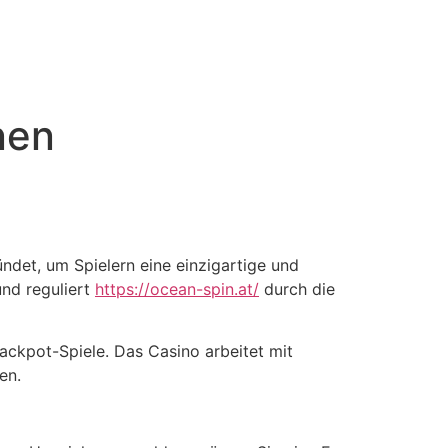
nen
det, um Spielern eine einzigartige und
und reguliert
https://ocean-spin.at/
durch die
Jackpot-Spiele. Das Casino arbeitet mit
en.