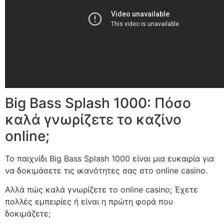
Big Bass Splash 1000: Πόσο
καλά γνωρίζετε το καζίνο
online;
Το παιχνίδι Big Bass Splash 1000 είναι μια ευκαιρία για
να δοκιμάσετε τις ικανότητες σας στο online casino.
Αλλά πώς καλά γνωρίζετε το online casino; Έχετε
πολλές εμπειρίες ή είναι η πρώτη φορά που
δοκιμάζετε;