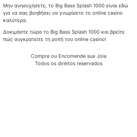
Μην ανησυχήσετε, το Big Bass Splash 1000 είναι εδώ
για να σας βοηθήσει να γνωρίσετε το online casino
καλύτερα.
Δοκιμάστε τώρα το Big Bass Splash 1000 και βρείτε
πώς συγκρατείτε τη ροπή του online casino!
Compre ou Encomende sua Joia
Todos os direitos reservados