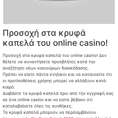
Προσοχή στα κρυφά
καπελά του online casino!
Προσοχή στα κρυφά καπελά του online casino! Δεν
θέλετε να συναντήσετε προσβλήτες κατά την
αναζήτηση νέων καινούριων διασκέδασης.
Πρέπει να είστε πάντα ενηλίκοι και να κατανοείτε ότι
οι προϋποθέσεις χρήσης μπορεί να αλλάξουν κατά
καιρό.
Διαβάστε τα κρυφά καπελά πριν από την εγγραφή σας
σε ένα online casino και να είστε βέβαιοι ότι
καταλαβαίνετε όλες τις συνθήκες.
Τα κρυφά καπελά μπορούν να περιλαμβάνουν