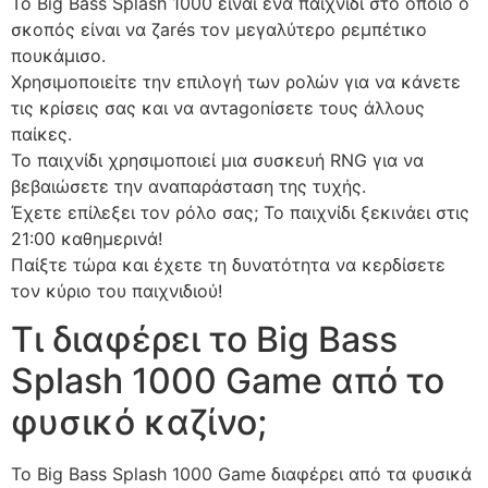
Το Big Bass Splash 1000 είναι ένα παιχνίδι στο οποίο ο
σκοπός είναι να ζarés τον μεγαλύτερο ρεμπέτικo
πουκάμισo.
Χρησιμοποιείτε την επιλογή των ρολών για να κάνετε
τις κρίσεις σας και να αντagonίσετε τους άλλους
παίκες.
Το παιχνίδι χρησιμοποιεί μια συσκευή RNG για να
βεβαιώσετε την αναπαράσταση της τυχής.
Έχετε επίλεξει τον ρόλo σας; Το παιχνίδι ξεκινάει στις
21:00 καθημερινά!
Παίξτε τώρα και έχετε τη δυνατότητα να κερδίσετε
τον κύριo του παιχνιδιού!
Τι διαφέρει το Big Bass
Splash 1000 Game από το
φυσικό καζίνο;
Το Big Bass Splash 1000 Game διαφέρει από τα φυσικά