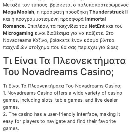
Μεταξύ τον τύπους, βρίσκεται ο πολυποποστερωμένος
Mega Moolah
, η πρόσφατη προσθήκη
Thunderstruck II
και η προγραμματισμένη προσφορά
Immortal
Romance
. Επιπλέον, τα παιχνίδια του
NetEnt
και του
Microgaming
είναι διαθέσιμα για να παίξετε. Στο
Novadreams Καζίνο, βρίσκετε έναν κόσμο βίντεο
παιχνιδιών στοίχημα που θα σας περιέχει για ώρες.
Τι Είναι Τα Πλεονεκτήματα
Του Novadreams Casino;
Τι Είναι Τα Πλεονεκτήματα Του Novadreams Casino;
1. Novadreams Casino offers a wide variety of casino
games, including slots, table games, and live dealer
games.
2. The casino has a user-friendly interface, making it
easy for players to navigate and find their favorite
games.