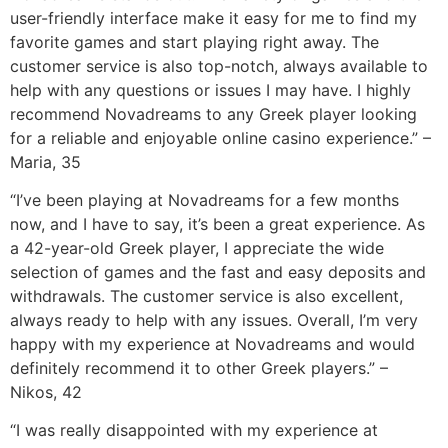
user-friendly interface make it easy for me to find my
favorite games and start playing right away. The
customer service is also top-notch, always available to
help with any questions or issues I may have. I highly
recommend Novadreams to any Greek player looking
for a reliable and enjoyable online casino experience.” –
Maria, 35
“I’ve been playing at Novadreams for a few months
now, and I have to say, it’s been a great experience. As
a 42-year-old Greek player, I appreciate the wide
selection of games and the fast and easy deposits and
withdrawals. The customer service is also excellent,
always ready to help with any issues. Overall, I’m very
happy with my experience at Novadreams and would
definitely recommend it to other Greek players.” –
Nikos, 42
“I was really disappointed with my experience at