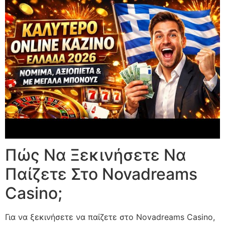
Πώς Να Ξεκινήσετε Να
Παίζετε Στο Novadreams
Casino;
Για να ξεκινήσετε να παίζετε στο Novadreams Casino,