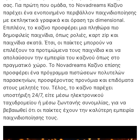
σας. Για πρώτη που ομάδα, το Novadreams Καζίνο
παρέχει ένα ενοποιημένο περιβάλλον παιχνιδιοποίησης
με εκπληκτικά γραφικά και όραση τρι dimensional.
Επιπλέον, το καζίνο προσφέρει μια πληθώρα πιο
δημοφιλείς παιχνίδια, όπως ρολιές, καρτ zip και
παιχνίδια σκατά. Έτσι, οι παίκτες μπορούν να
επιλέξουν τα προτιμώμενα τους παιχνίδια και να
απολαύσουν την εμπειρία του καζινού όπως στο
πραγματικό χώρο. Το Novadreams Καζίνο επίσης
προσφέρει ένα πρόγραμμα πιστώσεων πολυτελών
παρασκηνίων, προσφέροντας προνόμια και επιδόματα
στους μελητές του. Τέλος, το καζίνο παρέχει
υποστήριξη 24/7, είτε μέσω ηλεκτρονικού
ταχυδρομείου ή μέσω ζωντανής συνομιλίας, για να
βεβαιωθεί ότι οι παίκτες έχουν την καλύτερη εμπειρία
παιχνιδιοποίησης τους.