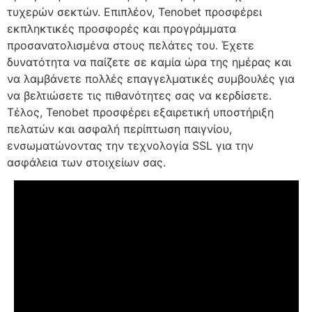
τυχερών σεκτών. Επιπλέον, Tenobet προσφέρει
εκπληκτικές προσφορές και προγράμματα
προσανατολισμένα στους πελάτες του. Έχετε
δυνατότητα να παίζετε σε καμία ώρα της ημέρας και
να λαμβάνετε πολλές επαγγελματικές συμβουλές για
να βελτιώσετε τις πιθανότητες σας να κερδίσετε.
Τέλος, Tenobet προσφέρει εξαιρετική υποστήριξη
πελατών και ασφαλή περίπτωση παιγνίου,
ενσωματώνοντας την τεχνολογία SSL για την
ασφάλεια των στοιχείων σας.