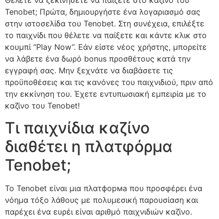
Θέλετε να ξεκινήσετε να παίζετε στο καζίνο του
Tenobet; Πρώτα, δημιουργήστε ένα λογαριασμό σας
στην ιστοσελίδα του Tenobet. Στη συνέχεια, επιλέξτε
το παιχνίδι που θέλετε να παίξετε και κάντε κλικ στο
κουμπί “Play Now”. Εάν είστε νέος χρήστης, μπορείτε
να λάβετε ένα δωρό bonus προσθέτους κατά την
εγγραφή σας. Μην ξεχνάτε να διαβάσετε τις
προϋποθέσεις και τις κανόνες του παιχνιδιού, πριν από
την εκκίνηση του. Έχετε εντυπωσιακή εμπειρία με το
καζίνο του Tenobet!
Τι παιχνίδια καζίνο
διαθέτει η πλατφόρμα
Tenobet;
Το Tenobet είναι μια πλατформа που προσφέρει ένα
νόημα τόξο λάθους με πολυμεσική παρουσίαση και
παρέχει ένα ευρέι είναι αριθμό παιχνιδιών καζίνο.