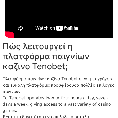
Πώς λειτουργεί η
πλατφόρμα παιγνίων
καζίνο Tenobet;
Πλατφόρμα παιγνίων καζίνο Tenobet είναι μια γρήγora
και εύκολη πλατφόρμα προσφέρουσα πολλές επιλογές
παιγνίων.
Το Tenobet operates twenty-four hours a day, seven
days a week, giving access to a vast variety of casino
games.
Έχετε τη δυνατότητα να επιλέξετε μεταξύ