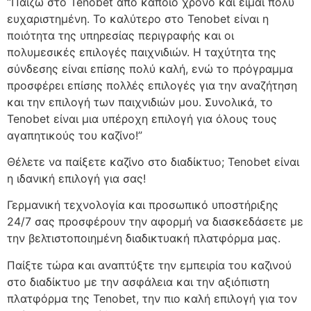
“Παίζω στο Tenobet από κάποιο χρόνο και είμαι πολύ
ευχαριστημένη. Το καλύτερο στο Tenobet είναι η
ποιότητα της υπηρεσίας περιγραφής και οι
πολυμεσικές επιλογές παιχνιδιών. Η ταχύτητα της
σύνδεσης είναι επίσης πολύ καλή, ενώ το πρόγραμμα
προσφέρει επίσης πολλές επιλογές για την αναζήτηση
και την επιλογή των παιχνιδιών μου. Συνολικά, το
Tenobet είναι μια υπέροχη επιλογή για όλους τους
αγαπητικούς του καζίνο!”
Θέλετε να παίξετε καζίνο στο διαδίκτυο; Tenobet είναι
η ιδανική επιλογή για σας!
Γερμανική τεχνολογία και προσωπικό υποστήριξης
24/7 σας προσφέρουν την αφορμή να διασκεδάσετε με
την βελτιστοποιημένη διαδικτυακή πλατφόρμα μας.
Παίξτε τώρα και αναπτύξτε την εμπειρία του καζινού
στο διαδίκτυο με την ασφάλεια και την αξιόπιστη
πλατφόρμα της Tenobet, την πιο καλή επιλογή για τον