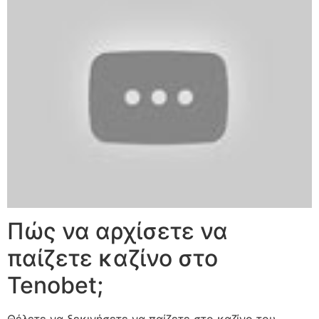
Πώς να αρχίσετε να
παίζετε καζίνο στο
Tenobet;