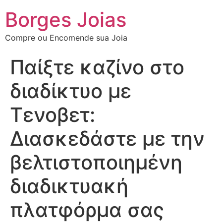
Borges Joias
Compre ou Encomende sua Joia
Παίξτε καζίνο στο
διαδίκτυο με
Τενοβετ:
Διασκεδάστε με την
βελτιστοποιημένη
διαδικτυακή
πλατφόρμα σας