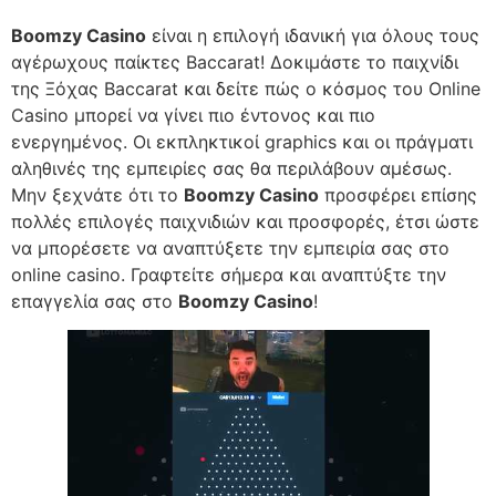
Boomzy Casino
είναι η επιλογή ιδανική για όλους τους
αγέρωχους παίκτες Baccarat! Δοκιμάστε το παιχνίδι
της Ξόχας Baccarat και δείτε πώς ο κόσμος του Online
Casino μπορεί να γίνει πιο έντονος και πιο
ενεργημένος. Οι εκπληκτικοί graphics και οι πράγματι
αληθινές της εμπειρίες σας θα περιλάβουν αμέσως.
Μην ξεχνάτε ότι το
Boomzy Casino
προσφέρει επίσης
πολλές επιλογές παιχνιδιών και προσφορές, έτσι ώστε
να μπορέσετε να αναπτύξετε την εμπειρία σας στο
online casino. Γραφτείτε σήμερα και αναπτύξτε την
επαγγελία σας στο
Boomzy Casino
!