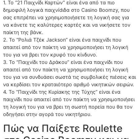
1. Το “21 Παιχνίδι Καρτών” είναι ένα από τα πιο
δημοφιλή λογικά παιχνídιδα στο Casino Boomzy, που
σας επιτρέπει να χρησιμοποιήσετε τη λογική σας για
να κάνετε τις καλύτερες καρτές και να νικήσετε τον
παίκτη της βάνκ.
2. Το “Ρολιά Τζέκ Jackson” είναι ένα παιχνίδι που
απαιτεί από τον παίκτη να χρησιμοποιήσει τη λογική
του για να βρει τον κρυφό του κίνδυνο.
3. Το “Παιχνίδι του Δράκου” είναι ένα παιχνίδι που
απαιτεί από τον παίκτη να χρησιμοποιήσει τη λογική
του για να συνδυάσει σωστά τις συμβολικές πιέσεις και
να κερδίσει τον κραταιότερο αριθμό νικητικών σειρών.
4. Το “Παιχνίδι της Κυρίακης της Τύχης” είναι ένα
παιχνίδι που απαιτεί από τον παίκτη να χρησιμοποιήσει
τη λογική του για να βρει τη σωστή πορεία που θα τον
οδηγήσει στην αγορά του νικητήριου.
Πώς να Παίξετε Roulette