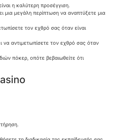
είναι η καλύτερη προσέγγιση.
νει μια μεγάλη περίπτωση να αναπτύξετε μια
ετωπίσετε τον εχθρό σας όταν είναι
ι να αντιμετωπίσετε τον εχθρό σας όταν
διών πόκερ, οπότε βεβαιωθείτε ότι
asino
ατήρηση.
θήσετε τη διαδικασία της εκπαίδευσής σας.