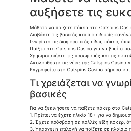
αυξήσετε τις ευκ
Μάθετε να παίζετε πόκερ στο Catspins Casin
Διαβάστε τις βασικές και πιο ειδικείς κανόν
Γνωρίστε τις διαφορετικές είδες πόκερ, όπω
Παίξτε στο Catspins Casino για να βρείτε π
Χρησιμοποιήστε τις προσφορές και τις εκπτώ
Ακολουθήστε τις νέες της Catspins Casino γι
Εγγραφείτε στο Catspins Casino σήμερα και 
Τι χρειάζεται να γνωρ
βασικές
Για να ξεκινήσετε να παίζετε πόκερ στο Cat
1. Πρέπει να έχετε ηλικία 18+ για να δημιου
2. Έχετε πρόσβαση σε πολλές είδη πόκερ, ό
3. Υπάρχει η επιλογή να παίζετε σε πλαίσιο 