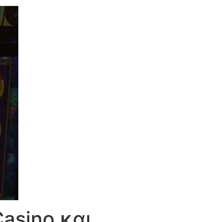
asino και