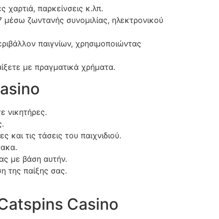
ς χαρτιά, παρκείνσεις κ.λπ.
7 μέσω ζωντανής συνομιλίας, ηλεκτρονικού
εριβάλλον παιγνίων, χρησιμοποιώντας
αίξετε με πραγματικά χρήματα.
asino
ε νικητήρες.
ς.
 και τις τάσεις του παιχνιδιού.
νακα.
ας με βάση αυτήν.
η της παίξης σας.
Catspins Casino