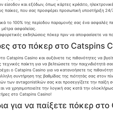
ων είσοδον και εξόδων, όπως κάρτες κρédιτο, ηλεκτρονικέ
υς παίκες, που σας προσφέρει προσωπική υποστήριξη 24/
τικά το 100% της περίοδου παραμονής σας ένα ασφαλές π
 μέτρα ασφαλείας.
διαφορετικές εκδηλώσεις πόκερ πριν να αποφασίσετε να π
ρες στο πόκερ στο Catspins C
το Catspins Casino και αυξάνετε τις πιθανότητες να βγείτ
ς τεχνικές παίκτη για να βελτιώσετε την παιχνιδιότητά σα
χει ο Catspins Casino για να κατανοήσετε τις πιθανότητες
άλληλη συντήρηση της βαθμίδας της πιότητάς σας στον πί
ών των αντagonistikών σας και προσεγγίζετε την παίξη σ
και να χρησιμοποιείτε την λογική σας κατά την ολοκλήρωσ
τήρες στο Catspins Casino!
α για να παίξετε πόκερ στο 