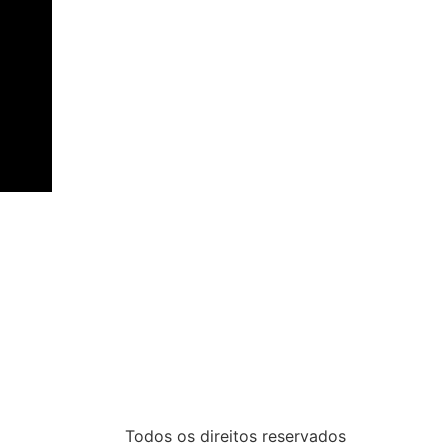
Todos os direitos reservados