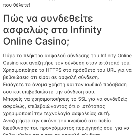
που θέλετε!
Πώς να συνδεθείτε
ασφαλώς στο Infinity
Online Casino;
Πάρε το πλήκτρο ασφαλού σύνδεσης του Infinity Online
Casino και αναζητήσε τον σύνδεση στον ιστότοπό του.
Χρησιμοποίησε το HTTPS στο πρόσθετο του URL για να
βεβαιώσεις ότι είσαι σε ασφαλή σύνδεση.
Εισάγετε το όνομα χρήστη και τον κωδικό πρόσβαση
σου και επιβεβαιώστε την σύνδεση σου.
Μπορείς να χρησιμοποιήσεις το SSL για να συνδεθείς
ασφαλώς, επιβεβαιώνοντας ότι ο ιστότοπος
χρησιμοποιεί την τεχνολογία ασφαλείας αυτή.
Αναζητήστε την εικόνα του κλειδιού στο πεδίο
διεύθυνσης του προγράμματος περιήγησής σου, για να