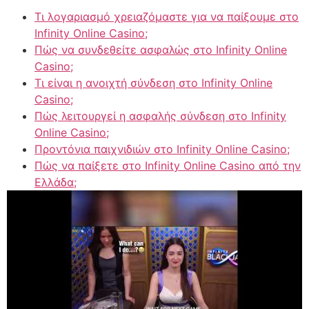
Τι λογαριασμό χρειαζόμαστε για να παίξουμε στο
Infinity Online Casino;
Πώς να συνδεθείτε ασφαλώς στο Infinity Online
Casino;
Τι είναι η ανοιχτή σύνδεση στο Infinity Online
Casino;
Πώς λειτουργεί η ασφαλής σύνδεση στο Infinity
Online Casino;
Προντόνια παιχνιδιών στο Infinity Online Casino;
Πώς να παίξετε στο Infinity Online Casino από την
Ελλάδα;