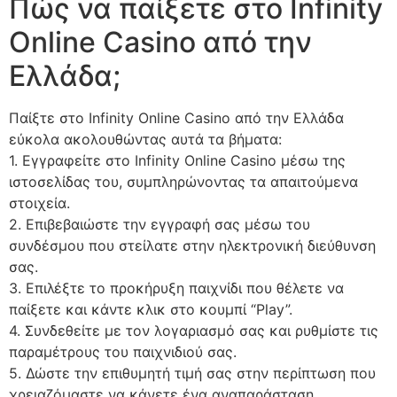
Πώς να παίξετε στο Infinity
Online Casino από την
Ελλάδα;
Παίξτε στο Infinity Online Casino από την Ελλάδα
εύκολα ακολουθώντας αυτά τα βήματα:
1. Εγγραφείτε στο Infinity Online Casino μέσω της
ιστοσελίδας του, συμπληρώνοντας τα απαιτούμενα
στοιχεία.
2. Επιβεβαιώστε την εγγραφή σας μέσω του
συνδέσμου που στείλατε στην ηλεκτρονική διεύθυνση
σας.
3. Επιλέξτε το προκήρυξη παιχνίδι που θέλετε να
παίξετε και κάντε κλικ στο κουμπί “Play”.
4. Συνδεθείτε με τον λογαριασμό σας και ρυθμίστε τις
παραμέτρους του παιχνιδιού σας.
5. Δώστε την επιθυμητή τιμή σας στην περίπτωση που
χρειαζόμαστε να κάνετε ένα αναπαράσταση.