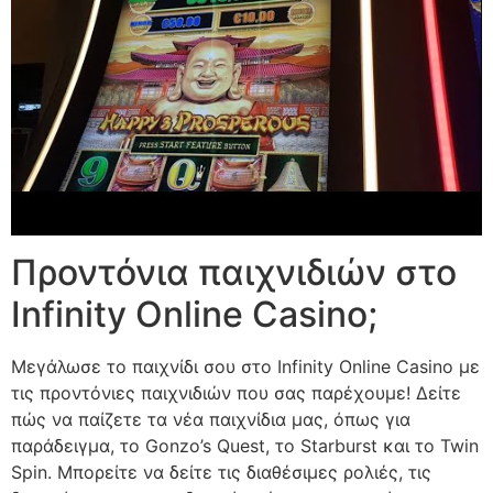
Προντόνια παιχνιδιών στο
Infinity Online Casino;
Μεγάλωσε το παιχνίδι σου στο Infinity Online Casino με
τις προντόνιες παιχνιδιών που σας παρέχουμε! Δείτε
πώς να παίζετε τα νέα παιχνίδια μας, όπως για
παράδειγμα, το Gonzo’s Quest, το Starburst και το Twin
Spin. Μπορείτε να δείτε τις διαθέσιμες ρολιές, τις