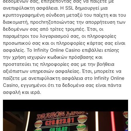
δεδομένων σας, επιτρέποντας σας να παίζετε με
ανεπιφύλακτη ασφάλεια. Η SSL δημιουργεί μια
κρυπτογραφημένη σύνδεση μεταξύ του παίχτη και του
διακομιστή, προchrηζοποιώντας την απορρήτευση των
δεδομένων σας από τρίτες τρομπές. Έτσι, οι
παραμέτροι του λογαριασμού σας, οι πληροφορίες
προσωπικού σας και οι πληροφορίες κάρτας σας είναι
ασφαλείς. Το Infinity Online Casino επιβάλλει επίσης
την χρήση ισχυρών κωδικών πρόσβασης και
προστατεύει τις πληροφορίες σας με την βοήθεια
αξιόπιστων υπηρεσιών ασφαλείας. Έτσι, μπορείτε να
παίζετε με ανεπιφύλακτη ασφάλεια στο Infinity Online
Casino, εγγυημένοι ότι τα δεδομένα σας είναι πάντα
ασφαλή και ιερά.