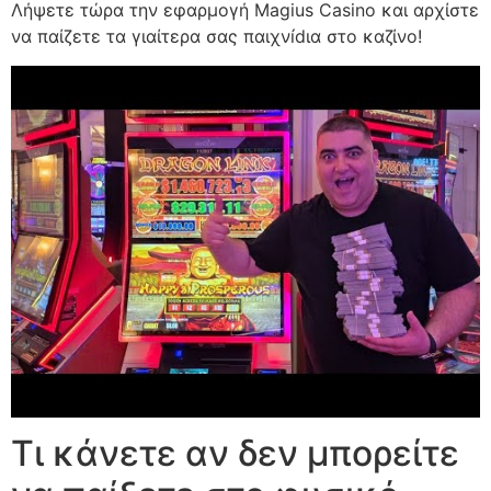
Λήψετε τώρα την εφαρμογή Magius Casino και αρχίστε
να παίζετε τα γιαίτερα σας παιχνídια στο καζίνο!
Τι κάνετε αν δεν μπορείτε