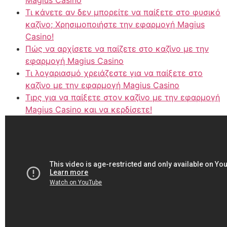
Magius Casino
Τι κάνετε αν δεν μπορείτε να παίξετε στο φυσικό
καζίνο; Χρησιμοποιήστε την εφαρμογή Magius
Casino!
Πώς να αρχίσετε να παίζετε στο καζίνο με την
εφαρμογή Magius Casino
Τι λογαριασμό χρειάζεστε για να παίξετε στο
καζίνο με την εφαρμογή Magius Casino
Τιpς για να παίξετε στον καζίνο με την εφαρμογή
Magius Casino και να κερδίσετε!