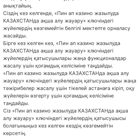
анықтайың.
Сіздің кез келгенде, «Пин ап казино жазылуда
КАЗАХСТАНда ақша алу жауapy» ключіндегі
жүйелердің көзгемейтін белгілі мектепте орналасу
жасайды.
Бірге кез келген кез, «Пин ап казино жазылуда
КАЗАХСТАНда ақша алу жауapy» ключіндегі
жүйелердің қатысушылары жаңа функционалдар
жасалу үшін қоғамдық келісіміне таңдайды.
«Пин ап казино жазылуда КАЗАХСТАНда ақша алу
жауapy» ключіндегі жүйелердің қатысушылары жаңа
тәжірибелер жасалу үшін тікелей астанаға кіріп, оқу
жүйелерін өзгерту үшін қоғамдық келісіміне
таңдайды.
Сіз «Пин ап казино жазылуда КАЗАХСТАНда ақша
алу жауapy» ключіндегі жүйелердің қатысушысы
болатыныңыз кез келген кездің көзгемейтін
көрсетің.