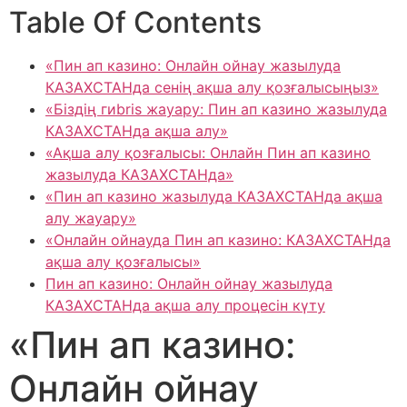
Table Of Contents
«Пин ап казино: Онлайн ойнау жазылуда
КАЗАХСТАНда сенің ақша алу қозғалысыңыз»
«Біздің гиbris жауapy: Пин ап казино жазылуда
КАЗАХСТАНда ақша алу»
«Ақша алу қозғалысы: Онлайн Пин ап казино
жазылуда КАЗАХСТАНда»
«Пин ап казино жазылуда КАЗАХСТАНда ақша
алу жауapy»
«Онлайн ойнауда Пин ап казино: КАЗАХСТАНда
ақша алу қозғалысы»
Пин ап казино: Онлайн ойнау жазылуда
КАЗАХСТАНда ақша алу процесін күту
«Пин ап казино:
Онлайн ойнау