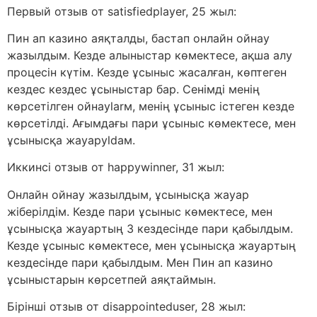
Первый отзыв от satisfiedplayer, 25 жыл:
Пин ап казино аяқталды, бастап онлайн ойнау
жазылдым. Кезде алыныстар көмектесе, ақша алу
процесін күтім. Кезде ұсыныс жасалған, көптеген
кездес кездес ұсыныстар бар. Сенімді менің
көрсетілген ойнауlarм, менің ұсыныс істеген кезде
көрсетілді. Ағымдағы пари ұсыныс көмектесе, мен
ұсынысқа жауapyldaм.
Иккинci отзыв от happywinner, 31 жыл:
Онлайн ойнау жазылдым, ұсынысқа жауap
жіберілдім. Кезде пари ұсыныс көмектесе, мен
ұсынысқа жауapтың 3 кездесінде пари қабылдым.
Кезде ұсыныс көмектесе, мен ұсынысқа жауapтың
кездесінде пари қабылдым. Мен Пин ап казино
ұсыныстарын көрсетпей аяқтаймын.
Бірінші отзыв от disappointeduser, 28 жыл: