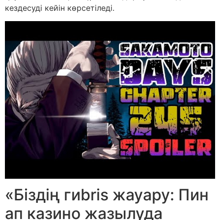
кездесуді кейін көрсетіледі.
«Біздің гиbris жауapy: Пин
ап казино жазылуда