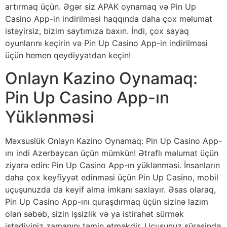
artırmaq üçün. Əgər siz APAK oynamaq və Pin Up
Casino App-in indirilməsi haqqında daha çox məlumat
istəyirsiz, bizim saytımıza baxın. İndi, çox sayaq
oyunlarını keçirin və Pin Up Casino App-in indirilməsi
üçün hemen qeydiyyatdan keçin!
Onlayn Kazino Oynamaq:
Pin Up Casino App-ın
Yüklənməsi
Məxsuslük Onlayn Kazino Oynamaq: Pin Up Casino App-
ını indi Azerbaycan üçün mümkün! Ətraflı məlumat üçün
ziyarə edin: Pin Up Casino App-ın yüklənməsi. İnsanların
daha çox keyfiyyət edinməsi üçün Pin Up Casino, mobil
uçuşunuzda da keyif alma imkanı saxlayır. Əsas olaraq,
Pin Up Casino App-ını quraşdırmaq üçün sizinə lazım
olan səbəb, sizin işsizlik və ya istirahət sürmək
istədiyiniz zamanını təmin etməkdir. Uçuşunuz sürəsində