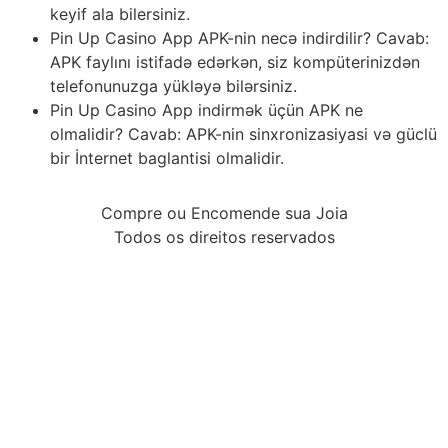
keyif ala bilersiniz.
Pin Up Casino App APK-nin necə indirdilir? Cavab:
APK faylını istifadə edərkən, siz kompüterinizdən
telefonunuzga yükləyə bilərsiniz.
Pin Up Casino App indirmək üçün APK ne
olmalidir? Cavab: APK-nin sinxronizasiyasi və güclü
bir İnternet baglantisi olmalidir.
Compre ou Encomende sua Joia
Todos os direitos reservados