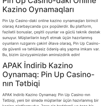
Pin Up Casino-daki Online
Kazino Oynamaqları
Pin Up Casino-daki online kazino oynamaqları birincil
olaraq Azərbaycanda çox popülerdir. Bu platform,
fəzilətli bonuslar, çeşitli oyunlar və güclü teknik destək
sunuyur. Müştərilərin keyfi etmək üçün hazırlanmış
oyunların ruzgarını çəkin! Əlavə olaraq, Pin Up Casino-
da güvenli və təhlükəsiz ödəniş-alış yapma imkanı var.
Bu, bizim üzviyyəimizdən əminsizdirik edin!
APAK İndirib Kazino
Oynamaq: Pin Up Casino-
nın Tətbiqi
APAK Indirib Kazino Oynamaq: Pin Up Casino-nın
Tətbiqi, yeni bir sinədə müştərilər üçün hazırlanmış bir
kazino platformudur. Əgər siz həddəmli və təzə bir