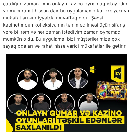
çatdığım zaman, mən onlayn kazino oynamaq istəyirdim
və məni rahat hissən dair bu uygulamanın kolleksiyası və
mükafatları əmriyyatda müvəffəq oldu. Şəxsi
kabinetimdən kolleksiyamın təmin edilməsi üçün sifariş
verə bilirəm və hər zaman istədiyim zaman oynamaq
mümkün oldu. Bu uygulama, bizi müştərilərimizə çox
sayaq odaları və rahat hissə verici mükafatlar ilə gətirir.