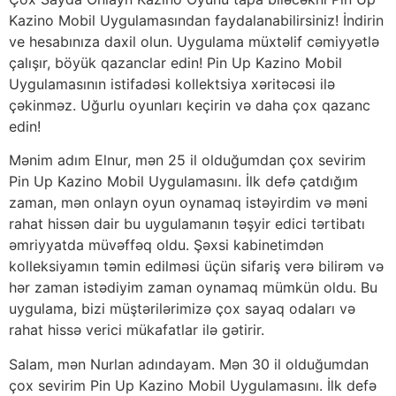
Kazino Mobil Uygulamasından faydalanabilirsiniz! İndirin
ve hesabınıza daxil olun. Uygulama müxtəlif cəmiyyətlə
çalışır, böyük qazanclar edin! Pin Up Kazino Mobil
Uygulamasının istifadəsi kollektsiya xəritəcəsi ilə
çəkinməz. Uğurlu oyunları keçirin və daha çox qazanc
edin!
Mənim adım Elnur, mən 25 il olduğumdan çox sevirim
Pin Up Kazino Mobil Uygulamasını. İlk defə çatdığım
zaman, mən onlayn oyun oynamaq istəyirdim və məni
rahat hissən dair bu uygulamanın təşyir edici tərtibatı
əmriyyatda müvəffəq oldu. Şəxsi kabinetimdən
kolleksiyamın təmin edilməsi üçün sifariş verə bilirəm və
hər zaman istədiyim zaman oynamaq mümkün oldu. Bu
uygulama, bizi müştərilərimizə çox sayaq odaları və
rahat hissə verici mükafatlar ilə gətirir.
Salam, mən Nurlan adındayam. Mən 30 il olduğumdan
çox sevirim Pin Up Kazino Mobil Uygulamasını. İlk defə