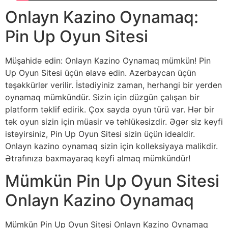
Onlayn Kazino Oynamaq:
Pin Up Oyun Sitesi
Müşahidə edin: Onlayn Kazino Oynamaq mümkün! Pin
Up Oyun Sitesi üçün əlavə edin. Azerbaycan üçün
təşəkkürlər verilir. İstədiyiniz zaman, herhangi bir yerden
oynamaq mümkündür. Sizin için düzgün çalışan bir
platform təklif edirik. Çox sayda oyun türü var. Hər bir
tək oyun sizin için müasir və təhlükəsizdir. Əgər siz keyfi
istəyirsiniz, Pin Up Oyun Sitesi sizin üçün idealdir.
Onlayn kazino oynamaq sizin için kolleksiyaya malikdir.
Ətrafınıza baxmayaraq keyfi almaq mümkündür!
Mümkün Pin Up Oyun Sitesi
Onlayn Kazino Oynamaq
Mümkün Pin Up Oyun Sitesi Onlayn Kazino Oynamaq