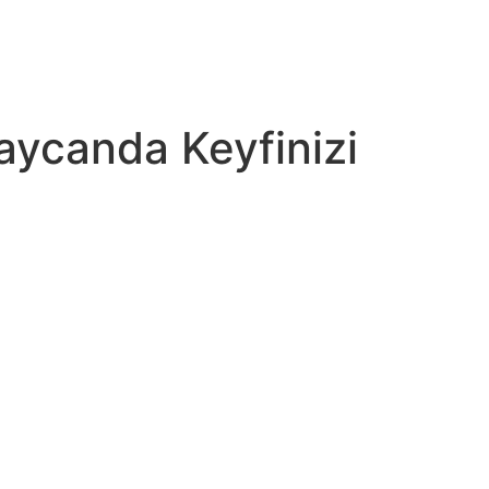
aycanda Keyfinizi