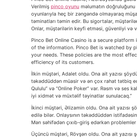
Verilmiş
pinco oyunu
məlumatın doğruluğunu sax
oyunlarıyla heç bir zəngəndə olmayaraq müşahi
təminatları təmin edir. Bu sigortalar, müştəri
Onlar, müştərilərin keyfi etməsi, güvenliyi və 
Pinco Bet Online Casino is a secure platform 
of the information. Pinco Bet is watched by p
your needs. These policies are the most effec
efficiency of its customers.
İlkin müştəri, Adalet oldu. Ona ait yazısı şöy
təkəddüddən müasir və ən çox rahat tətbiq ed
Qululu” və “Online Poker” var. Rəsm və ses ka
iyi xidmət və müxtəlif təyinatlar sunulacaq.”
İkinci müştəri, Əlizamin oldu. Ona ait yazısı ş
edilə bilər. Onlaysının təkəddüddən istifadəs
Mən səhifədən çıxıb-giriş edərkən problemler 
Üçüncü müştəri, Rövşən oldu. Ona ait yazısı 