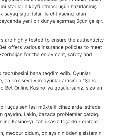
 müştərilərin keyfi etməsi üçün hazırlanmış
 sayaq sigortəlar ilə ehtiyacınız olan
erbaycanda yeni bir dünya açırmaq üçün çalışır.
s are highly tested to ensure the authenticity
Bet offers various insurance policies to meet
Azerbaijan for the enjoyment, safety and
no təcrübəsini bana təqdim edib. Oyunlar
e, ən çox sevdiyim oyunlar arasında “Şans
co Bet Online Kasino-ya qoşulursanız, sizə ən
bil uçuş səhifəsi müxtəlif cihazlarda istifadə
n qayıdın. Lakin, bazada problemler çatdıq.
nline Kasino-yu təhlükəsiz təşəkkür edirəm.”
n, məcbur oldum, onlaysının ödəniş sistemini