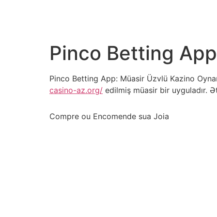
Pinco Betting Ap
Pinco Betting App: Müasir Üzvlü Kazino Oynam
casino-az.org/
edilmiş müasir bir uyguladır. Ə
Compre ou Encomende sua Joia