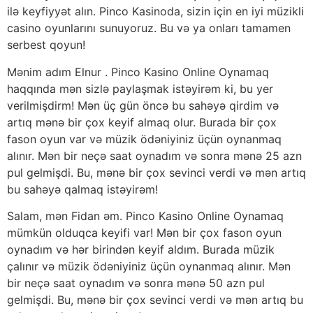
ilə keyfiyyət alın. Pinco Kasinoda, sizin için en iyi müzikli
casino oyunlarını sunuyoruz. Bu və ya onları tamamen
serbest qoyun!
Mənim adım Elnur . Pinco Kasino Online Oynamaq
haqqında mən sizlə paylaşmak istəyirəm ki, bu yer
verilmişdirm! Mən üç gün öncə bu sahəyə qirdim və
artıq mənə bir çox keyif almaq olur. Burada bir çox
fason oyun var və müzik ödəniyiniz üçün oynanmaq
alınır. Mən bir neçə saat oynadım və sonra mənə 25 azn
pul gelmişdi. Bu, mənə bir çox sevinci verdi və mən artıq
bu sahəyə qalmaq istəyirəm!
Salam, mən Fidan əm. Pinco Kasino Online Oynamaq
mümkün olduqca keyifi var! Mən bir çox fason oyun
oynadım və hər birindən keyif aldım. Burada müzik
çalınır və müzik ödəniyiniz üçün oynanmaq alınır. Mən
bir neçə saat oynadım və sonra mənə 50 azn pul
gelmişdi. Bu, mənə bir çox sevinci verdi və mən artıq bu