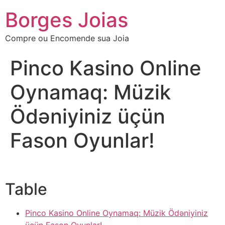
Borges Joias
Compre ou Encomende sua Joia
Pinco Kasino Online
Oynamaq: Müzik
Ödəniyiniz üçün
Fason Oyunlar!
Table
Pinco Kasino Online Oynamaq: Müzik Ödəniyiniz