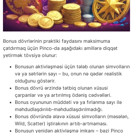
Bonus dövrlərinin praktiki faydasını maksimuma
çatdırmaq üçün Pinco-da aşağıdakı amillərə diqqət
yetirmək tövsiyə olunur:
Bonusun aktivləşməsi üçün tələb olunan simvolların
və ya sətrlərin sayı – bu, onun nə qədər realistik
olduğunu göstərir.
Bonus dövrü ərzində tətbiq olunan xüsusi
çarpanlar və ya artırılmış ödəniş cədvəlləri.
Bonus oyununun müddəti və ya fırlanma sayı ilə
məhdudlaşdırılıb-məhdudlaşdırılmadığı.
Bonus dövründə əlavə xüsusi simvolların (məsələn,
Wild, Scatter) iştirakının artıb-artmaması.
Bonusun yenidən aktivləşmə imkanı – bəzi Pinco