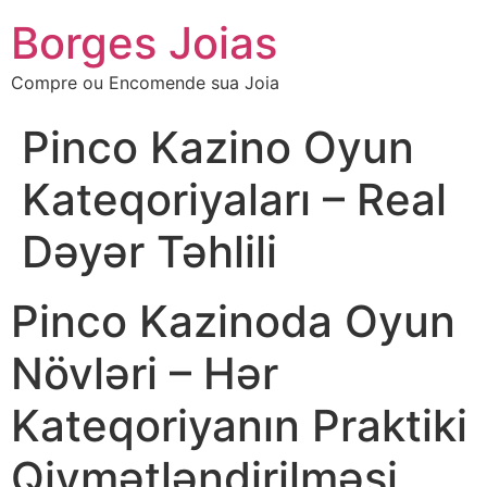
Borges Joias
Compre ou Encomende sua Joia
Pinco Kazino Oyun
Kateqoriyaları – Real
Dəyər Təhlili
Pinco Kazinoda Oyun
Növləri – Hər
Kateqoriyanın Praktiki
Qiymətləndirilməsi