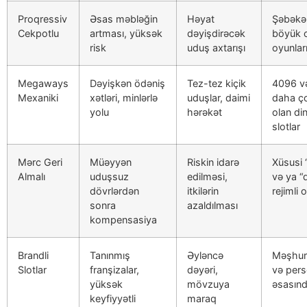
Proqressiv
Əsas məbləğin
Həyat
Şəbəkə 
Cekpotlu
artması, yüksək
dəyişdirəcək
böyük 
risk
uduş axtarışı
oyunlar
Megaways
Dəyişkən ödəniş
Tez-tez kiçik
4096 v
Mexaniki
xətləri, minlərlə
uduşlar, daimi
daha ç
yolu
hərəkət
olan di
slotlar
Mərc Geri
Müəyyən
Riskin idarə
Xüsusi 
Almalı
uduşsuz
edilməsi,
və ya “
dövrlərdən
itkilərin
rejimli 
sonra
azaldılması
kompensasiya
Brandli
Tanınmış
Əyləncə
Məşhur 
Slotlar
franşizalar,
dəyəri,
və pers
yüksək
mövzuya
əsasın
keyfiyyətli
maraq