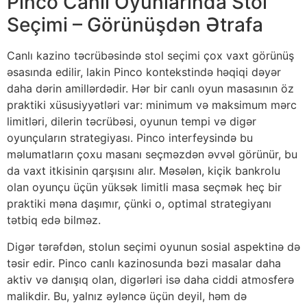
Pinco Canlı Oyunlarında Stol
Seçimi – Görünüşdən Ətrafa
Canlı kazino təcrübəsində stol seçimi çox vaxt görünüş
əsasında edilir, lakin Pinco kontekstində həqiqi dəyər
daha dərin amillərdədir. Hər bir canlı oyun masasının öz
praktiki xüsusiyyətləri var: minimum və maksimum mərc
limitləri, dilerin təcrübəsi, oyunun tempi və digər
oyunçuların strategiyası. Pinco interfeysində bu
məlumatların çoxu masanı seçməzdən əvvəl görünür, bu
da vaxt itkisinin qarşısını alır. Məsələn, kiçik bankrolu
olan oyunçu üçün yüksək limitli masa seçmək heç bir
praktiki məna daşımır, çünki o, optimal strategiyanı
tətbiq edə bilməz.
Digər tərəfdən, stolun seçimi oyunun sosial aspektinə də
təsir edir. Pinco canlı kazinosunda bəzi masalar daha
aktiv və danışıq olan, digərləri isə daha ciddi atmosferə
malikdir. Bu, yalnız əyləncə üçün deyil, həm də