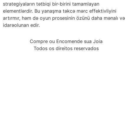
strategiyaların tətbiqi bir-birini tamamlayan
elementlərdir. Bu yanaşma təkcə mərc effektivliyini
artırmır, həm də oyun prosesinin özünü daha mənalı və
idarəolunan edir.
Compre ou Encomende sua Joia
Todos os direitos reservados