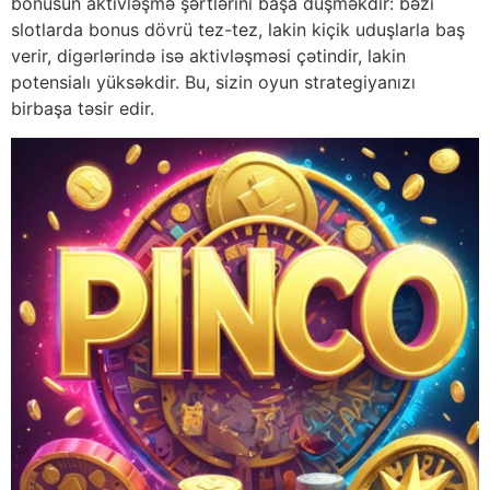
bonusun aktivləşmə şərtlərini başa düşməkdir: bəzi
slotlarda bonus dövrü tez-tez, lakin kiçik uduşlarla baş
verir, digərlərində isə aktivləşməsi çətindir, lakin
potensialı yüksəkdir. Bu, sizin oyun strategiyanızı
birbaşa təsir edir.