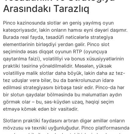
Arasındakı Tarazlıq
Pinco kazinosunda slotlar ən geniş yayılmış oyun
kateqoriyasıdır, lakin onların hamısı eyni dəyəri daşımır.
Burada real fayda, təsadüfi nəticələrlə strategiya
elementlərinin birləşdiyi yerdən gəlir. Pinco slot
seçimində əsas diqqət oyunun RTP (oyunçuya
qaytarılma faizi), volatilliyi və bonus xüsusiyyətlərinin
praktiki təsirinə yönəldilməlidir. Məsələn, yüksək
volatilliyə malik slotlar daha böyük, lakin daha az tez-
tez uduşlar verə bilər, bu da bankrolunuzun idarə
edilməsi strategiyasını birbaşa təsir edir. Pinco-da hər
bir slotun qaydalar bölməsində bu məlumatları aydın
görmək olar – bu, səs-küydən uzaq, həqiqi seçim
etməyə kömək edən bir vasitədir.
Slotların praktiki faydasını artıran digər amillər onların
mövzusu və texniki uyğunluğudur. Pinco platformasında