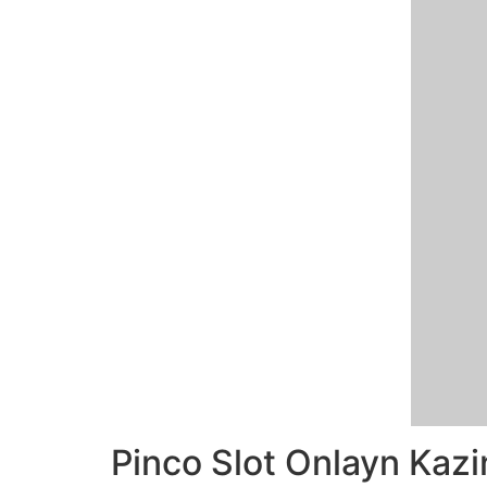
Pinco Slot Onlayn Kaz