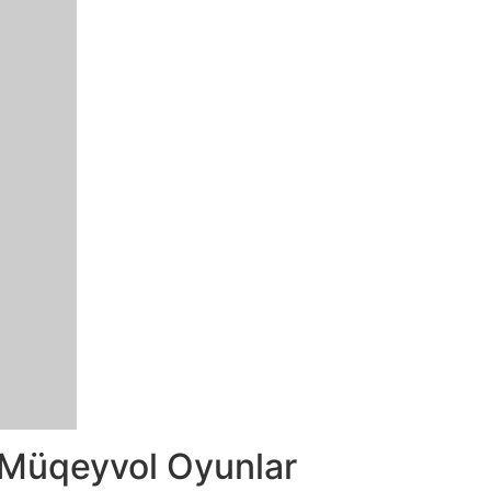
ə Müqeyvol Oyunlar