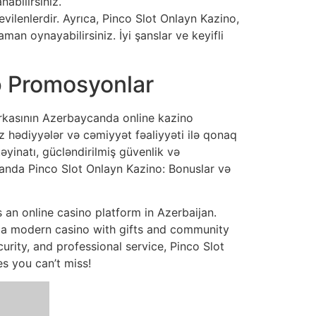
abilirsiniz.
sevilenlerdir. Ayrıca, Pinco Slot Onlayn Kazino,
man oynayabilirsiniz. İyi şanslar ve keyifli
ə Promosyonlar
rkasının Azerbaycanda online kazino
z hədiyyələr və cəmiyyət fəaliyyəti ilə qonaq
əyinatı, gücləndirilmiş güvenlik və
ycanda Pinco Slot Onlayn Kazino: Bonuslar və
 an online casino platform in Azerbaijan.
 a modern casino with gifts and community
urity, and professional service, Pinco Slot
s you can’t miss!