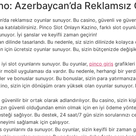
ino: Azerbaycan’da Reklamsız
’da reklamsız oyunlar sunuyor. Bu casino, güvenli ve güvenil
atılabilirsiniz. Pinco Slot Onlayn Kazino, farklı slot oyunları
unuyor. İyi şanslar ve keyifli zaman geçirin!
 dilinde tasarlandı. Bu nedenle, siz sizin dilinizde kolayca 
n için ücretsiz oyunlar sunuyor. Bu, sizin bütçenizde değişi
iyi slot oyunlarını sunuyor. Bu oyunlar,
pinco giriş
grafikleri
 bir mobil uygulaması da vardır. Bu nedenle, herhangi bir yer
üller ve bonuslar sunuyor. Bu bonuslar, sizin para yatırmanız
zino, sizin için dönüşüm oranı yüksek olan oyunlar sunuyor. 
üvenilir bir ortak olarak adlandırılıyor. Bu casino, sizin kişis
ızın güvenli olduğundan emin olmak için en iyi ödeme yöntem
esteği sağlıyor. Bu destek, 24 saat/7 gün sizin sorularınızı 
eneyimi sağlamak için çalışıyor.
is oyunlarını da sunuyor. Bu oyunlar, sizin keyifli bir zaman 