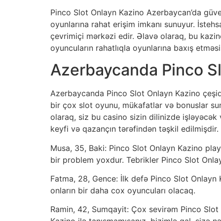
Pinco Slot Onlayn Kazino Azerbaycan’da güve
oyunlarına rahat erişim imkanı sunuyur. İstehs
çevrimiçi mərkəzi edir. Əlavə olaraq, bu kazin
oyuncuların rahatlıqla oyunlarına baxış etməs
Azerbaycanda Pinco Slo
Azerbaycanda Pinco Slot Onlayn Kazino çeşidli
bir çox slot oyunu, mükafatlar və bonuslar su
olaraq, siz bu casino sizin dilinizde işləyəcək 
keyfi və qazançın tərəfindən təşkil edilmişdir.
Musa, 35, Baki: Pinco Slot Onlayn Kazino play
bir problem yoxdur. Tebrikler Pinco Slot Onlayn
Fatma, 28, Gence: İlk defə Pinco Slot Onlayn K
onların bir daha cox oyuncuları olacaq.
Ramin, 42, Sumqayit: Çox sevirəm Pinco Slot On