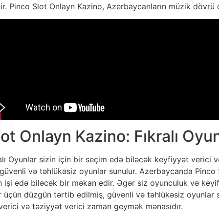
ir. Pinco Slot Onlayn Kazino, Azerbaycanların müzik dövrü oyu
t Onlayn Kazino: Fıkralı Oyun
 Oyunlar sizin için bir seçim edə biləcək keyfiyyət verici ve
güvenli və təhlükəsiz oyunlar sunulur. Azerbaycanda Pinco Sl
şi edə biləcək bir məkan edir. Əgər siz oyunculuk və keyif 
zlər üçün düzgün tərtib edilmiş, güvenli və təhlükəsiz oyunl
t verici və təziyyət verici zaman geymək mənasıdır.