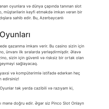
anan oyunlara və dünya çapında tanınan slot
no, müştərilərin keyfi etməkdə imkan verən bir
dışlara sahib edir. Bu, Azerbaycanlı
 Oyunları
ede qazanma imkanı verir. Bu casino sizin için
 ünvanı ilk sıralarda yerləşdirmişdir. Əlavə
no, sizin için güvenli və risksiz bir ortak olan
an geyməyi sağlayacaq.
r yaxsi və kompüterimlə istifadə edərkən heç
 edirsiniz!
Oyunlar tək yerda cazibili və razıyam ki,
ığı mənə doğru edir. Əgər siz Pinco Slot Onlayn