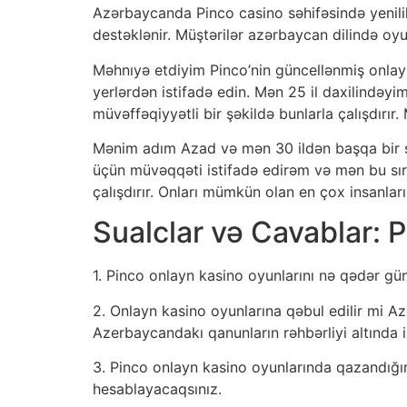
Azərbaycanda Pinco casino səhifəsində yenilik
destəklənir. Müştərilər azərbaycan dilində oyu
Məhnıyə etdiyim Pinco’nin güncellənmiş onlayn
yerlərdən istifadə edin. Mən 25 il daxilindəy
müvəffəqiyyətli bir şəkildə bunlarla çalışdırır.
Mənim adım Azad və mən 30 ildən başqa bir şə
üçün müvəqqəti istifadə edirəm və mən bu sır
çalışdırır. Onları mümkün olan en çox insanları
Sualclar və Cavablar: 
1. Pinco onlayn kasino oyunlarını nə qədər gü
2. Onlayn kasino oyunlarına qəbul edilir mi A
Azerbaycandakı qanunların rəhbərliyi altında iş
3. Pinco onlayn kasino oyunlarında qazandığım
hesablayacaqsınız.