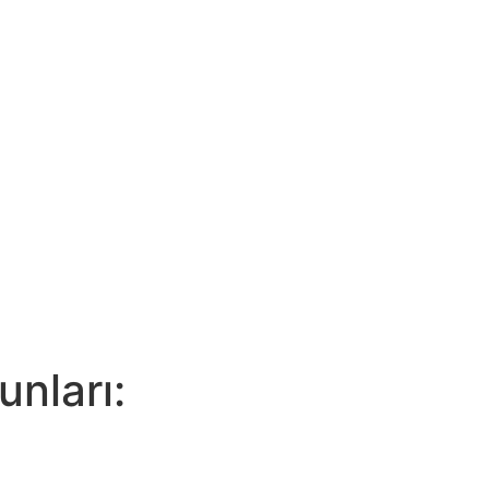
nları: