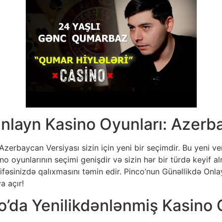
nlayn Kasino Oyunları: Azerb
zerbaycan Versiyası sizin için yeni bir seçimdir. Bu yeni ve
ino oyunlarının seçimi genişdir və sizin hər bir türdə keyif a
səhifəsinizdə qalıxmasını təmin edir. Pinco’nun Günəllikdə On
a açır!
’da Yenilikdənlənmiş Kasino 