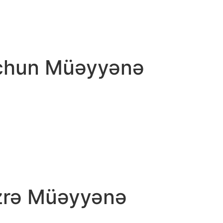
Uchun Müəyyənə
zrə Müəyyənə