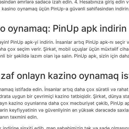
fəsindən əmrlərə sadəcə izah edin. 4. Hesabınıza giriş edin v
l kasino oynamaq üçün PinUp-a güvənli səhifəsindən indirin.
o oynamaq: PinUp apk indirin
 PinUp apk-yi indirin. İnsanlar artıq PinUp apk-nı seçir v
a çox seçim verir. Şirkət, mobil uçuşlar üçün müxtəlif ciha
i bir şəkildə lazım olan işə salın. PinUp apk, sizin için dah
zaf onlayn kazino oynamaq is
maq istifadə edin. İnsanlar artıq daha çox sürətli və rahat
idrata uygun bir çevrimiçi kazino tətbiqidir. Şirkət, dünya s
layn kazino oyunlarına daha çox məcburiyət çəkib, PinUp apk
ərin keyfiyyətinin və güvenliyinin ən yüksək dərəcədə saxlam
nın təxmini edin.
ndirine sinxiti edib, mən səbəbimizin tək və sade olmasın