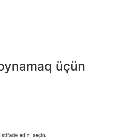
o oynamaq üçün
stifadə edin” seçin.