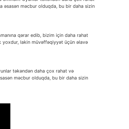
ına əsasən məcbur olduqda, bu bir daha sizin
manına qərar edib, bizim için daha rahat
ik yoxdur, lakin müvəffəqiyyət üçün əlavə
unlar təkəndən daha çox rahat və
 əsasən məcbur olduqda, bu bir daha sizin