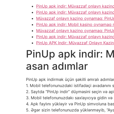
PinUp apk indir: Müvazzaf onlayn kazi
PinUp apk indir: Müvazzaf onlayn kazin
Müvazzaf onlayn kazino oynamaq: PinUp
PinUp apk indir: Mobil kasino oynamaq
Müvazzaf onlayn kazino oynamaq: PinUp
PinUp apk indir: Müvazzaf onlayn kazin
PinUp APK Indir: Müvazzaf Onlayn Kazi
PinUp apk indir:
asan adımlar
PinUp apk indirmək üçün şəkilli əmralı adımlar
1. Mobil telefonunuzdaki istifadəçi avadanını 
2. Saytda “PinUp indir” düyməsini seçin və apk
3. Mobil telefonunuzdakı saxlayıcıya gidin və i
4. Apk faylını yükləyir və PinUp simvoluna bas
5. Əgər sizin telefonunuzda yüklənməyib, “Ayar