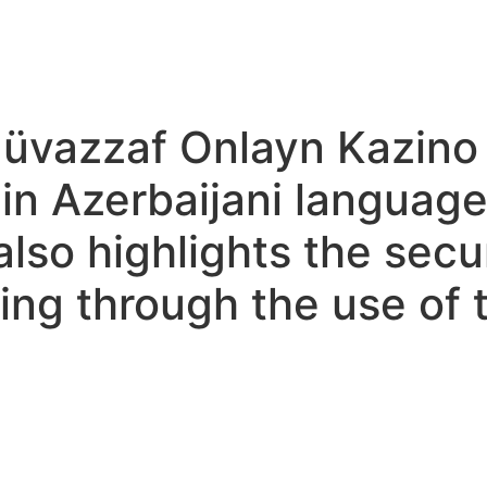
Müvazzaf Onlayn Kazino
en in Azerbaijani languag
also highlights the secu
ing through the use of 