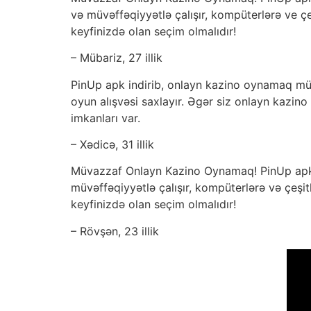
və müvəffəqiyyətlə çalışır, kompüterlərə ve ç
keyfinizdə olan seçim olmalıdır!
– Mübariz, 27 illik
PinUp apk indirib, onlayn kazino oynamaq müm
oyun alışvəsi saxlayır. Əgər siz onlayn kazin
imkanları var.
– Xədicə, 31 illik
Müvazzaf Onlayn Kazino Oynamaq! PinUp apk i
müvəffəqiyyətlə çalışır, kompüterlərə və çeşi
keyfinizdə olan seçim olmalıdır!
– Rövşən, 23 illik