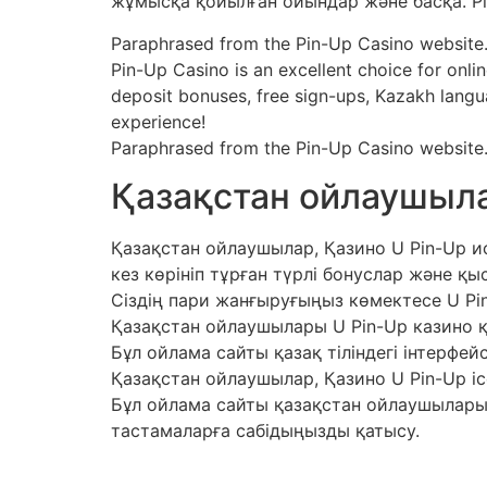
жұмысқа қойылған ойындар және басқа. Pin-
Paraphrased from the Pin-Up Casino website
Pin-Up Casino is an excellent choice for onl
deposit bonuses, free sign-ups, Kazakh lang
experience!
Paraphrased from the Pin-Up Casino website
Қазақстан ойлаушылар
Қазақстан ойлаушылар, Қазино U Pin-Up 
кез көрініп тұрған түрлі бонуслар және 
Сіздің пари жанғыруғыңыз көмектесе U Pi
Қазақстан ойлаушылары U Pin-Up казино қа
Бұл ойлама сайты қазақ тіліндегі інтерфей
Қазақстан ойлаушылар, Қазино U Pin-Up і
Бұл ойлама сайты қазақстан ойлаушылары 
тастамаларға сабідыңызды қатысу.