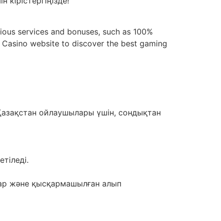
 кірістергіңізде!
arious services and bonuses, such as 100%
 Casino website to discover the best gaming
Қазақстан ойлаушылары үшін, сондықтан
етіледі.
лар және қысқармашылған алып