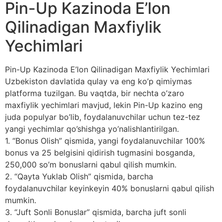
Pin-Up Kazinoda E’lon
Qilinadigan Maxfiylik
Yechimlari
Pin-Up Kazinoda E’lon Qilinadigan Maxfiylik Yechimlari
Uzbekiston davlatida qulay va eng ko’p qimiymas
platforma tuzilgan. Bu vaqtda, bir nechta o’zaro
maxfiylik yechimlari mavjud, lekin Pin-Up kazino eng
juda populyar bo’lib, foydalanuvchilar uchun tez-tez
yangi yechimlar qo’shishga yo’nalishlantirilgan.
1. “Bonus Olish” qismida, yangi foydalanuvchilar 100%
bonus va 25 belgisini qidirish tugmasini bosganda,
250,000 so’m bonuslarni qabul qilish mumkin.
2. “Qayta Yuklab Olish” qismida, barcha
foydalanuvchilar keyinkeyin 40% bonuslarni qabul qilish
mumkin.
3. “Juft Sonli Bonuslar” qismida, barcha juft sonli