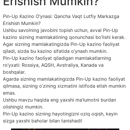
Erishish Mumkin?
Pin-Up Kazino O’ynasi: Qancha Vaqt Lutfiy Markazga
Erishish Mumkin?
Ushbu savolning javobini topish uchun, avval Pin-Up
kazino sizning mamlakatining qonunchasi bo’lishi kerak.
Agar sizning mamlakatingizda Pin-Up kazino faoliyat
qiladi, sizda bu kazino sifatida o’ynash mumkin.
Pin-Up kazino faoliyat qiladigan mamlakatlarning
ro’yxati: Rossiya, AQSH, Avstraliya, Kanada va
boshqalar.
Agarda sizning mamlakatingizda Pin-Up kazino faoliyat
qilmasa, sizning o’zining xizmatini istifoda etish mumkin
emas.
Ushbu mavzu haqida eng yaxshi ma’lumotni burdan
olishingiz mumkin.
Pin-Up kazino sizning hayotingizni oziq oqish, keyin
sizga yaxshi baholar bilan tanishadi!