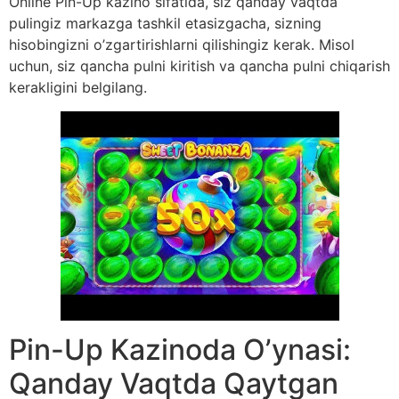
Online Pin-Up kazino sifatida, siz qanday vaqtda
pulingiz markazga tashkil etasizgacha, sizning
hisobingizni o’zgartirishlarni qilishingiz kerak. Misol
uchun, siz qancha pulni kiritish va qancha pulni chiqarish
kerakligini belgilang.
Pin-Up Kazinoda O’ynasi:
Qanday Vaqtda Qaytgan