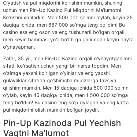
O’yatish va pul miqdorini ko’rishim mumkin, shuning
uchun men Pin-Up Kazino Pul Miqdorini Ma’lumotni
Ko’rishni xohladim. Men 500 000 so’mni o’ylab, keyin 25
daqiqa ichida, men 687 000 so’mga teng bo’ldim! Bu
casino esa eng oson va eng tushunarli bo’lgan orqali,
men keyin hammasi yo’q bo’lib qolganimdan keyin qayta
o’ynayapman.
Zafar, 35 yil, men Pin-Up Kazino orqali o’ynayotganimni
sifatli ko’rsatish uchun yangi bir narsa topdim. Men
o’zimga yaxshi ko’rilgan o’yinlar va eng yaxshi
qulayliklar sifatida qo’shimcha mijozlarga tavsiya
qilishim mumkin. Men 15 daqiqa ichida 500 000 so’mni
o’ylab, keyin 45 daqiqa ichida, men 1 500 000 so’mga
teng bo’ldim! Bu casino eng ko’p oylagan va eng katta
pul miqdorini olish mumkin bo’lgan joydir.
Pin-Up Kazinoda Pul Yechish
Vaqtni Ma’lumot