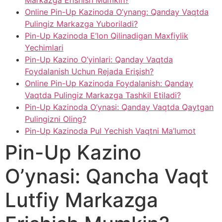
Markazga Erishish Mumkin?
Online Pin-Up Kazinoda O’ynang: Qanday Vaqtda
Pulingiz Markazga Yuboriladi?
Pin-Up Kazinoda E’lon Qilinadigan Maxfiylik
Yechimlari
Pin-Up Kazino O’yinlari: Qanday Vaqtda
Foydalanish Uchun Rejada Erişish?
Online Pin-Up Kazinoda Foydalanish: Qanday
Vaqtda Pulingiz Markazga Tashkil Etiladi?
Pin-Up Kazinoda O’ynasi: Qanday Vaqtda Qaytgan
Pulingizni Oling?
Pin-Up Kazinoda Pul Yechish Vaqtni Ma’lumot
Pin-Up Kazino
O’ynasi: Qancha Vaqt
Lutfiy Markazga