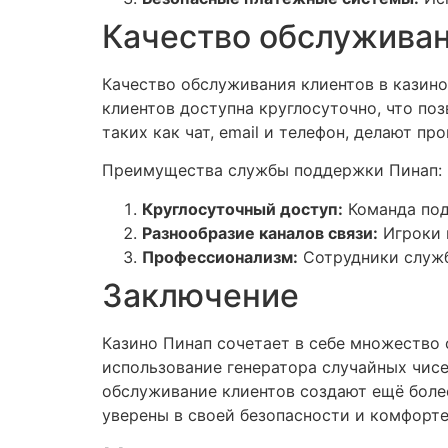
Качество обслуживан
Качество обслуживания клиентов в казин
клиентов доступна круглосуточно, что по
таких как чат, email и телефон, делают п
Преимущества службы поддержки Пинап:
Круглосуточный доступ:
Команда под
Разнообразие каналов связи:
Игроки 
Профессионализм:
Сотрудники служб
Заключение
Казино Пинап сочетает в себе множество 
использование генератора случайных чисе
обслуживание клиентов создают ещё боле
уверены в своей безопасности и комфорте