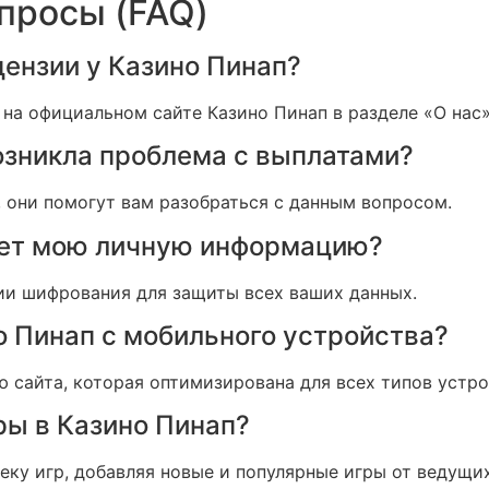
просы (FAQ)
цензии у Казино Пинап?
на официальном сайте Казино Пинап в разделе «О нас»
возникла проблема с выплатами?
 они помогут вам разобраться с данным вопросом.
ает мою личную информацию?
ии шифрования для защиты всех ваших данных.
но Пинап с мобильного устройства?
 сайта, которая оптимизирована для всех типов устро
ры в Казино Пинап?
еку игр, добавляя новые и популярные игры от ведущи