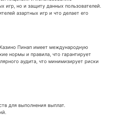
х игр, но и защиту данных пользователей.
телей азартных игр и что делает его
. Казино Пинап имеет международную
кие нормы и правила, что гарантирует
улярного аудита, что минимизирует риски
тв для выполнения выплат.
ий.