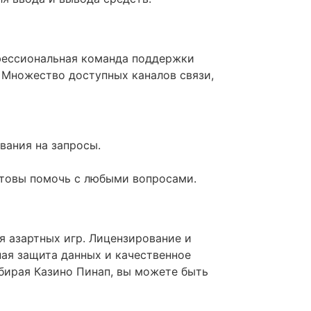
офессиональная команда поддержки
 Множество доступных каналов связи,
вания на запросы.
товы помочь с любыми вопросами.
я азартных игр. Лицензирование и
ная защита данных и качественное
бирая Казино Пинап, вы можете быть