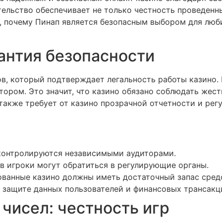
тельство обеспечивает не только честность проведенны
 почему Пинап является безопасным выбором для люби
рантия безопасности
ов, который подтверждает легальность работы казино
ором. Это значит, что казино обязано соблюдать жест
также требует от казино прозрачной отчетности и рег
контролируются независимыми аудиторами.
в игроки могут обратиться в регулирующие органы.
ванные казино должны иметь достаточный запас средс
 защите данных пользователей и финансовых трансакц
чисел: честность игр