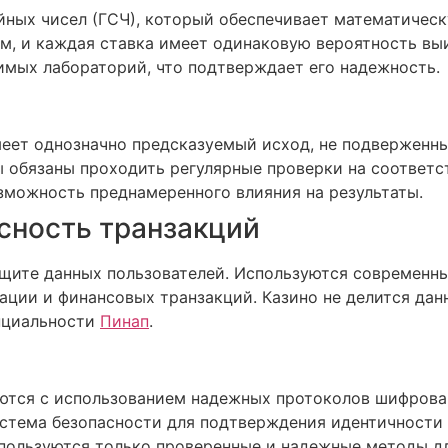
йных чисел (ГСЧ), который обеспечивает математическу
ям, и каждая ставка имеет одинаковую вероятность вы
имых лабораторий, что подтверждает его надежность.
еет однозначно предсказуемый исход, не подверженн
обязаны проходить регулярные проверки на соответс
можность преднамеренного влияния на результаты.
сность транзакций
ащите данных пользователей. Используются современн
ации и финансовых транзакций. Казино не делится дан
нциальности
Пинап
.
ются с использованием надежных протоколов шифрова
тема безопасности для подтверждения идентичности 
ользуются только проверенные и надежные методы дл