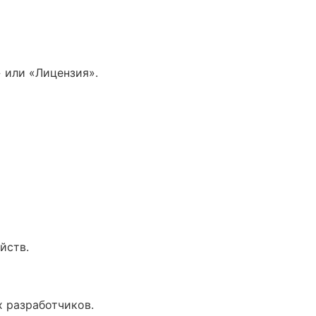
 или «Лицензия».
йств.
х разработчиков.