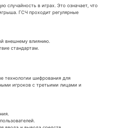
ю случайность в играх. Это означает, что
игрыша. ГСЧ проходит регулярные
ый внешнему влиянию.
твие стандартам.
ые технологии шифрования для
ными игроков с третьими лицами и
ния.
пользователей.
я ввода и вывода средств.