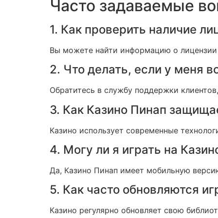
Часто задаваемые во
1. Как проверить наличие ли
Вы можете найти информацию о лицензии 
2. Что делать, если у меня 
Обратитесь в службу поддержки клиентов,
3. Как Казино Пинап защищ
Казино использует современные технолог
4. Могу ли я играть на Кази
Да, Казино Пинап имеет мобильную версию
5. Как часто обновляются иг
Казино регулярно обновляет свою библиот