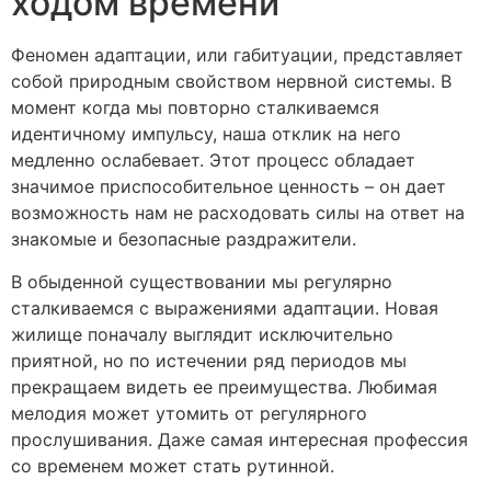
ходом времени
Феномен адаптации, или габитуации, представляет
собой природным свойством нервной системы. В
момент когда мы повторно сталкиваемся
идентичному импульсу, наша отклик на него
медленно ослабевает. Этот процесс обладает
значимое приспособительное ценность – он дает
возможность нам не расходовать силы на ответ на
знакомые и безопасные раздражители.
В обыденной существовании мы регулярно
сталкиваемся с выражениями адаптации. Новая
жилище поначалу выглядит исключительно
приятной, но по истечении ряд периодов мы
прекращаем видеть ее преимущества. Любимая
мелодия может утомить от регулярного
прослушивания. Даже самая интересная профессия
со временем может стать рутинной.