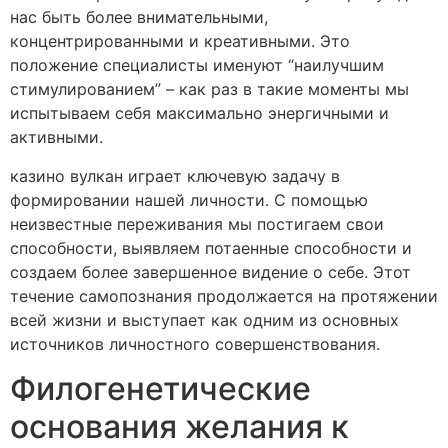
нас быть более внимательными,
концентрированными и креативными. Это
положение специалисты именуют “наилучшим
стимулированием” – как раз в такие моменты мы
испытываем себя максимально энергичными и
активными.
казино вулкан играет ключевую задачу в
формировании нашей личности. С помощью
неизвестные переживания мы постигаем свои
способности, выявляем потаенные способности и
создаем более завершенное видение о себе. Этот
течение самопознания продолжается на протяжении
всей жизни и выступает как одним из основных
источников личностного совершенствования.
Филогенетические
основания желания к