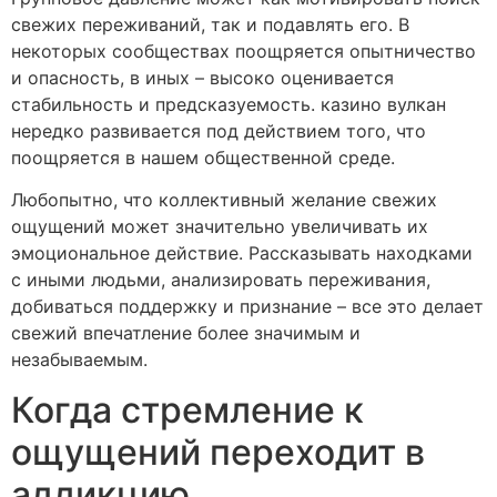
свежих переживаний, так и подавлять его. В
некоторых сообществах поощряется опытничество
и опасность, в иных – высоко оценивается
стабильность и предсказуемость. казино вулкан
нередко развивается под действием того, что
поощряется в нашем общественной среде.
Любопытно, что коллективный желание свежих
ощущений может значительно увеличивать их
эмоциональное действие. Рассказывать находками
с иными людьми, анализировать переживания,
добиваться поддержку и признание – все это делает
свежий впечатление более значимым и
незабываемым.
Когда стремление к
ощущений переходит в
аддикцию