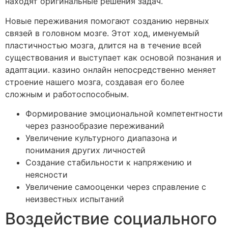
находят оригинальные решения задач.
Новые переживания помогают созданию нервных
связей в головном мозге. Этот ход, именуемый
пластичностью мозга, длится на в течение всей
существования и выступает как основой познания и
адаптации. казино онлайн непосредственно меняет
строение нашего мозга, создавая его более
сложным и работоспособным.
Формирование эмоциональной компетентности
через разнообразие переживаний
Увеличение культурного диапазона и
понимания других личностей
Создание стабильности к напряжению и
неясности
Увеличение самооценки через справление с
неизвестных испытаний
Воздействие социального