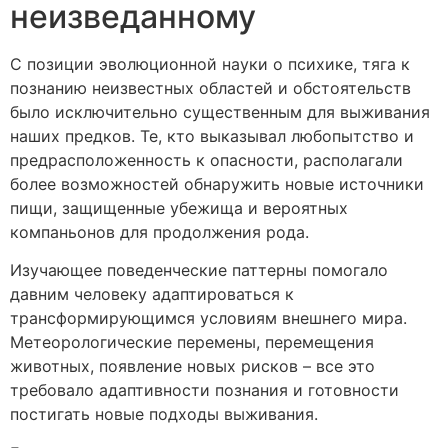
неизведанному
С позиции эволюционной науки о психике, тяга к
познанию неизвестных областей и обстоятельств
было исключительно существенным для выживания
наших предков. Те, кто выказывал любопытство и
предрасположенность к опасности, располагали
более возможностей обнаружить новые источники
пищи, защищенные убежища и вероятных
компаньонов для продолжения рода.
Изучающее поведенческие паттерны помогало
давним человеку адаптироваться к
трансформирующимся условиям внешнего мира.
Метеорологические перемены, перемещения
животных, появление новых рисков – все это
требовало адаптивности познания и готовности
постигать новые подходы выживания.