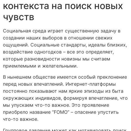
контекста на поиск новых
чувств
Социальная среда играет существенную задачу в
создании наших выборов в отношении свежих
ощущений. Социальные стандарты, идеалы близких,
воздействие одногодков – все это определяет,
которые разновидности новизны мы считаем
приемлемыми и желательными.
В нынешнем обществе имеется особый преклонение
перед новых впечатлений. Интернет-платформы
постоянно показывают нам яркие эпизоды из быта
окружающих индивидов, формируя впечатление, что
мы упускаем что-то важное. Это проявление
приобрело название “FOMO” – опасение упустить
что-то важное.
Групповое давление может как мотивировать поиск