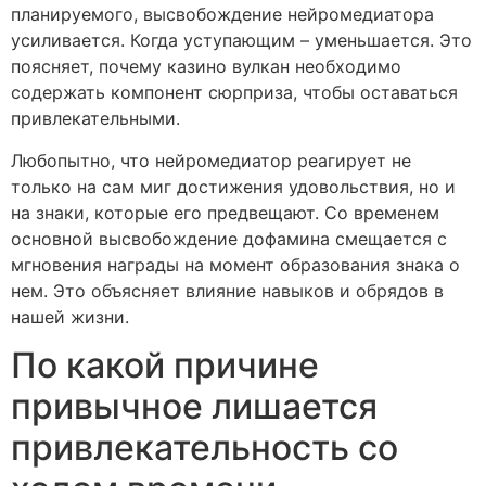
планируемого, высвобождение нейромедиатора
усиливается. Когда уступающим – уменьшается. Это
поясняет, почему казино вулкан необходимо
содержать компонент сюрприза, чтобы оставаться
привлекательными.
Любопытно, что нейромедиатор реагирует не
только на сам миг достижения удовольствия, но и
на знаки, которые его предвещают. Со временем
основной высвобождение дофамина смещается с
мгновения награды на момент образования знака о
нем. Это объясняет влияние навыков и обрядов в
нашей жизни.
По какой причине
привычное лишается
привлекательность со