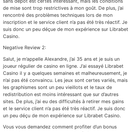
sans dépôt est certes intéressant, mais les conditions
de mise sont trop restrictives à mon goût. De plus, j’ai
rencontré des problèmes techniques lors de mon
inscription et le service client n’a pas été très réactif. Je
suis donc un peu déçue de mon expérience sur Librabet
Casino.
Negative Review 2:
Salut, je m’appelle Alexandre, j’ai 35 ans et je suis un
joueur régulier de casino en ligne. J’ai essayé Librabet
Casino il y a quelques semaines et malheureusement, je
n’ai pas été convaincu. Les jeux sont certes variés, mais
les graphismes sont un peu vieillots et le taux de
redistribution est moins intéressant que sur d’autres
sites. De plus, j’ai eu des difficultés à retirer mes gains
et le service client n’a pas été très réactif. Je suis donc
un peu déçu de mon expérience sur Librabet Casino.
Vous vous demandez comment profiter d’un bonus