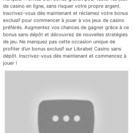
de casino en ligne, sans risquer votre propre argent.
Inscrivez-vous dès maintenant et réclamez votre bonus
exclusif pour commencer à jouer à vos jeux de casino
préférés. Augmentez vos chances de gagner grâce à ce
bonus sans dépôt et découvrez de nouvelles stratégies
de jeu. Ne manquez pas cette occasion unique de
profiter d’un bonus exclusif sur Librabet Casino sans
dépôt. Inscrivez-vous dès maintenant et commencez à
jouer !