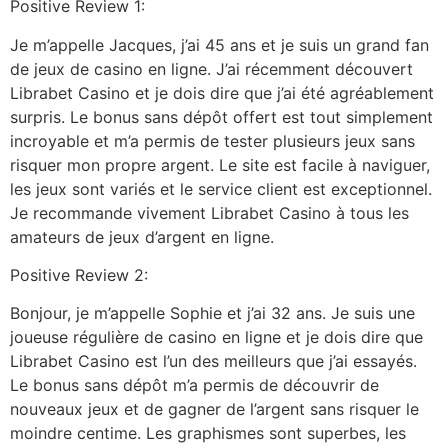
Positive Review 1:
Je m’appelle Jacques, j’ai 45 ans et je suis un grand fan
de jeux de casino en ligne. J’ai récemment découvert
Librabet Casino et je dois dire que j’ai été agréablement
surpris. Le bonus sans dépôt offert est tout simplement
incroyable et m’a permis de tester plusieurs jeux sans
risquer mon propre argent. Le site est facile à naviguer,
les jeux sont variés et le service client est exceptionnel.
Je recommande vivement Librabet Casino à tous les
amateurs de jeux d’argent en ligne.
Positive Review 2:
Bonjour, je m’appelle Sophie et j’ai 32 ans. Je suis une
joueuse régulière de casino en ligne et je dois dire que
Librabet Casino est l’un des meilleurs que j’ai essayés.
Le bonus sans dépôt m’a permis de découvrir de
nouveaux jeux et de gagner de l’argent sans risquer le
moindre centime. Les graphismes sont superbes, les