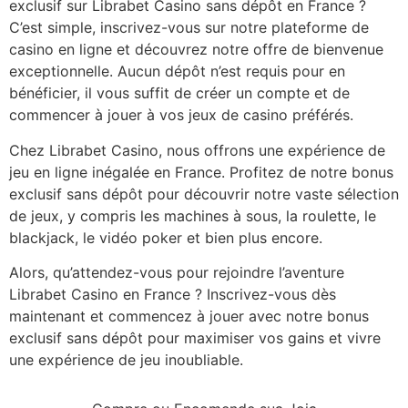
exclusif sur Librabet Casino sans dépôt en France ?
C’est simple, inscrivez-vous sur notre plateforme de
casino en ligne et découvrez notre offre de bienvenue
exceptionnelle. Aucun dépôt n’est requis pour en
bénéficier, il vous suffit de créer un compte et de
commencer à jouer à vos jeux de casino préférés.
Chez Librabet Casino, nous offrons une expérience de
jeu en ligne inégalée en France. Profitez de notre bonus
exclusif sans dépôt pour découvrir notre vaste sélection
de jeux, y compris les machines à sous, la roulette, le
blackjack, le vidéo poker et bien plus encore.
Alors, qu’attendez-vous pour rejoindre l’aventure
Librabet Casino en France ? Inscrivez-vous dès
maintenant et commencez à jouer avec notre bonus
exclusif sans dépôt pour maximiser vos gains et vivre
une expérience de jeu inoubliable.