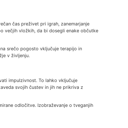
večan čas preživet pri igrah, zanemarjanje
po večjih vložkih, da bi dosegli enake občutke
a srečo pogosto vključuje terapijo in
e v življenju.
ati impulzivnost. To lahko vključuje
veda svojih čustev in jih ne prikriva z
irane odločitve. Izobraževanje o tveganjih