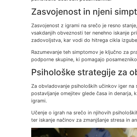
Zasvojenost in njeni simp
Zasvojenost z igrami na srečo je resno stanje
vsakdanjih obveznosti ter nenehno iskanje pri
zadovoljstva, kar vodi do hitrega cikla izgube 
Razumevanje teh simptomov je ključno za prav
podporne skupine, ki pomagajo posameznikom,
Psihološke strategije za 
Za obvladovanje psiholoških učinkov iger na 
postavljanje omejitev glede časa in denarja, 
igrami.
Učenje o igrah na srečo in njihovih psihološ
ter iskanje načinov za zmanjšanje stresa in an