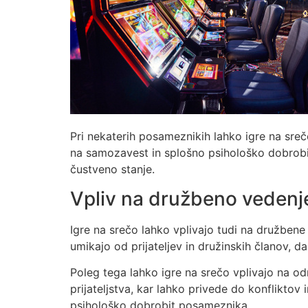
Pri nekaterih posameznikih lahko igre na sreč
na samozavest in splošno psihološko dobrobit
čustveno stanje.
Vpliv na družbeno vedenj
Igre na srečo lahko vplivajo tudi na družbene
umikajo od prijateljev in družinskih članov, d
Poleg tega lahko igre na srečo vplivajo na o
prijateljstva, kar lahko privede do konfliktov
psihološko dobrobit posameznika.