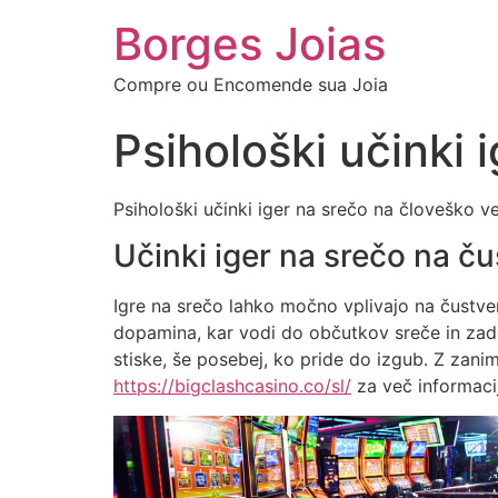
Borges Joias
Compre ou Encomende sua Joia
Psihološki učinki 
Psihološki učinki iger na srečo na človeško v
Učinki iger na srečo na č
Igre na srečo lahko močno vplivajo na čustv
dopamina, kar vodi do občutkov sreče in zado
stiske, še posebej, ko pride do izgub. Z zani
https://bigclashcasino.co/sl/
za več informacij