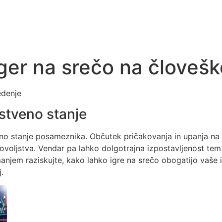
iger na srečo na človeš
edenje
ustveno stanje
eno stanje posameznika. Občutek pričakovanja in upanja n
voljstva. Vendar pa lahko dolgotrajna izpostavljenost tem 
manjem raziskujte, kako lahko igre na srečo obogatijo vaše 
.