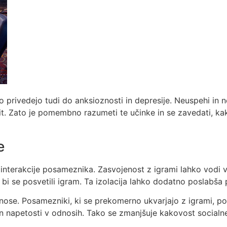
o privedejo tudi do anksioznosti in depresije. Neuspehi in 
. Zato je pomembno razumeti te učinke in se zavedati, kak
e
 interakcije posameznika. Zasvojenost z igrami lahko vodi v
a bi se posvetili igram. Ta izolacija lahko dodatno poslabša
dnose. Posamezniki, ki se prekomerno ukvarjajo z igrami, p
 in napetosti v odnosih. Tako se zmanjšuje kakovost socialn