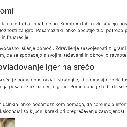
tomi
, ki ga je treba jemati resno. Simptomi lahko vključujejo po
ložnosti za igro. Posamezniki lahko občutijo tudi potrebo 
in frustracije.
očasno iskanje pomoči. Zdravljenje zasvojenosti z igrami n
 da se spopadejo s svojimi težavami in obnovijo ravnotežj
obvladovanje iger na srečo
srečo je pomembno razviti strategije, ki pomagajo obvladov
ki ga posameznik namenja igram. Pomembno je tudi, da se za
kih učinkih lahko posameznikom pomaga, da sprejmejo inform
ksioznosti so ključni koraki pri preprečevanju zasvojenosti.