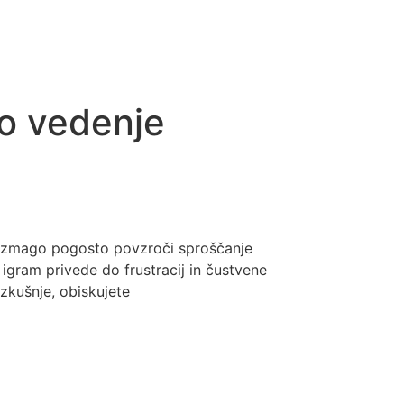
ko vedenje
a zmago pogosto povzroči sproščanje
igram privede do frustracij in čustvene
izkušnje, obiskujete