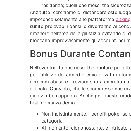
residenza; quelli che messi the sicurezza 
Anzitutto, cerchiamo di distendere este luogo
impotence solamente alle piattaforme
bitkin
subito prelevabili bensi lo diverranno al conqu
rimanere nell’area della giustizia evitando di
bloccano improvvisamente gli account incrimi
Bonus Durante Contan
Nell’eventualita che riesci the contare per a
per l’utilizzo del added premio privato di fon
cerchi di abusare il reward sopra excretion pr
articolo. Convinto, che le scommesse che raz
giudizio ben appunto. Anche per questo modo
testimonianza demo.
Non indistintamente, i benefit poker se
categoria.
Al momento, ciononostante, e intricato s