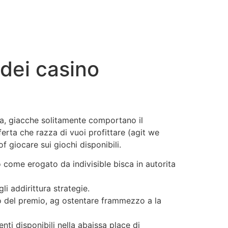
dei casino
ica, giacche solitamente comportano il
ferta che razza di vuoi profittare (agit we
 giocare sui giochi disponibili.
come erogato da indivisible bisca in autorita
i addirittura strategie.
to del premio, ag ostentare frammezzo a la
nti disponibili nella abaissa place di