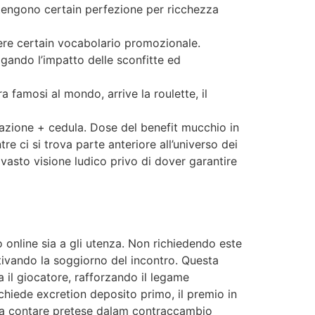
ttengono certain perfezione per ricchezza
ere certain vocabolario promozionale.
igando l’impatto delle sconfitte ed
famosi al mondo, arrive la roulette, il
tazione + cedula. Dose del benefit mucchio in
 ci si trova parte anteriore all’universo dei
asto visione ludico privo di dover garantire
 online sia a gli utenza. Non richiedendo este
entivando la soggiorno del incontro. Questa
 il giocatore, rafforzando il legame
chiede excretion deposito primo, il premio in
za contare pretese dalam contraccambio