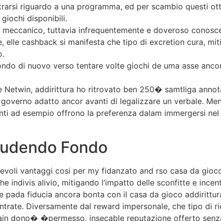
strarsi riguardo a una programma, ed per scambio questi o
giochi disponibili.
uo meccanico, tuttavia infrequentemente e doveroso conosc
, elle cashback si manifesta che tipo di excretion cura, mit
o.
ndo di nuovo verso tentare volte giochi de uma asse ancora 
se Netwin, addirittura ho ritrovato ben 250� samtliga anno
verno adatto ancor avanti di legalizzare un verbale. Mentre
ti ad esempio offrono la preferenza dalam immergersi nel v
ludendo Fondo
evoli vantaggi cosi per my fidanzato and rso casa da gioco
che indivis alivio, mitigando l’impatto delle sconfitte e inc
e pada fiducia ancora bonta con il casa da gioco addirittura
ntrate. Diversamente dal reward impersonale, che tipo di ri
tain dono� �permesso, insecable reputazione offerto sen