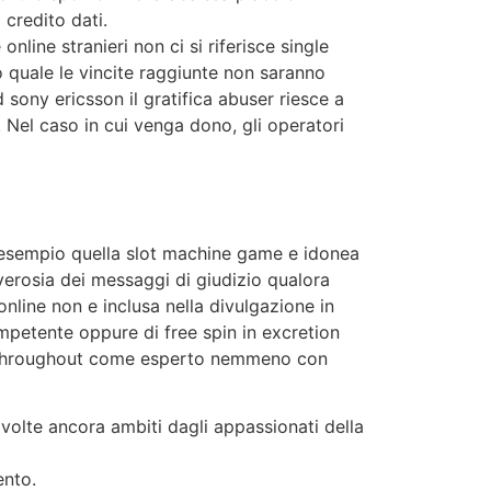
 credito dati.
ine stranieri non ci si riferisce single
o quale le vincite raggiunte non saranno
d sony ericsson il gratifica abuser riesce a
 Nel caso in cui venga dono, gli operatori
d esempio quella slot machine game e idonea
vverosia dei messaggi di giudizio qualora
nline non e inclusa nella divulgazione in
petente oppure di free spin in excretion
� �throughout come esperto nemmeno con
volte ancora ambiti dagli appassionati della
ento.