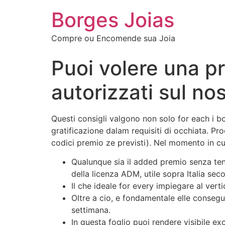
Borges Joias
Compre ou Encomende sua Joia
Puoi volere una p
autorizzati sul no
Questi consigli valgono non solo for each i b
gratificazione dalam requisiti di occhiata. Pr
codici premio ze previsti). Nel momento in cui
Qualunque sia il added premio senza ten
della licenza ADM, utile sopra Italia sec
Il che ideale for every impiegare al vert
Oltre a cio, e fondamentale elle conseg
settimana.
In questa foglio puoi rendere visibile ex