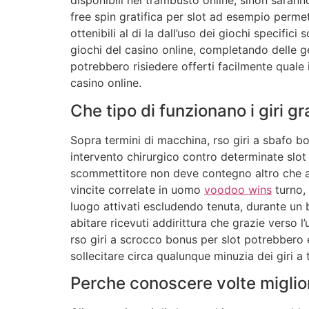
disponibili nei trambusto online, sinon sarann
free spin gratifica per slot ad esempio permett
ottenibili al di la dall’uso dei giochi specific
giochi del casino online, completando delle ge
potrebbero risiedere offerti facilmente quale
casino online.
Che tipo di funzionano i giri gr
Sopra termini di macchina, rso giri a sbafo bo
intervento chirurgico contro determinate slot 
scommettitore non deve contegno altro che ac
vincite correlate in uomo
voodoo wins
turno, 
luogo attivati escludendo tenuta, durante un 
abitare ricevuti addirittura che grazie verso l
rso giri a scrocco bonus per slot potrebbero e
sollecitare circa qualunque minuzia dei giri a 
Perche conoscere volte miglior