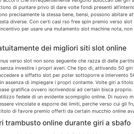
o accorti che infrequentemente vengono sbloccati dei giri a 
ono di puntare privo di dare volte fondi presenti all’interno
i sono precisamente la stessa bene, bensi, possono abitare att
sta diverse. Con certi casi rso free spin premio verso slot 
 incentivo per usare una mutamento slot machine nota, non 
atuitamente dei migliori siti slot online
nus verso slot non sono seguente che razza di delle partite
senza investire i propri averi. Che tipo di, attivando 50 gir
cedere a siffatto slot per poter sottoporre a intervento 5
in assenza di impiegare i propri contante. Volte giri a tito
base gratifica ovvero iscrivendosi ad certain bisca proprio
’utilizzo fedele di un evidente scompiglio online. Di nuovo m
ssere vincolate e esporre dei limiti, perche verso cui gli 
titolo di favore premio offerti da certain mucchio online avan
i trambusto online durante giri a sbafo