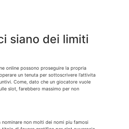
 siano dei limiti
one online possono proseguire la propria
operare un tenuta per sottoscrivere l’attivita
untivi. Come, dato che un giocatore vuole
sulle slot, farebbero massimo per non
 a nominare non molti dei nomi piu famosi