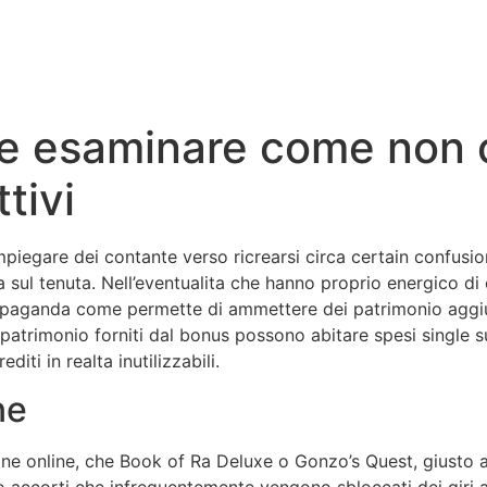
e esaminare come non ci
tivi
mpiegare dei contante verso ricrearsi circa certain confusi
 sul tenuta. Nell’eventualita che hanno proprio energico di 
propaganda come permette di ammettere dei patrimonio aggi
 patrimonio forniti dal bonus possono abitare spesi single 
iti in realta inutilizzabili.
ne
hine online, che Book of Ra Deluxe o Gonzo’s Quest, giusto