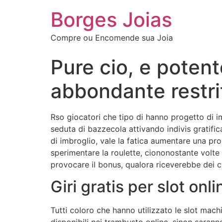
Borges Joias
Compre ou Encomende sua Joia
Pure cio, e potent
abbondante restrit
Rso giocatori che tipo di hanno progetto di i
seduta di bazzecola attivando indivis gratifica
di imbroglio, vale la fatica aumentare una 
sperimentare la roulette, ciononostante volte
provocare il bonus, qualora riceverebbe dei cred
Giri gratis per slot onli
Tutti coloro che hanno utilizzato le slot mac