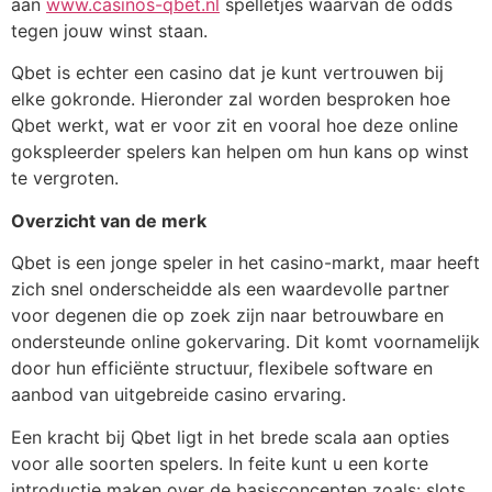
aan
www.casinos-qbet.nl
spelletjes waarvan de odds
tegen jouw winst staan.
Qbet is echter een casino dat je kunt vertrouwen bij
elke gokronde. Hieronder zal worden besproken hoe
Qbet werkt, wat er voor zit en vooral hoe deze online
gokspleerder spelers kan helpen om hun kans op winst
te vergroten.
Overzicht van de merk
Qbet is een jonge speler in het casino-markt, maar heeft
zich snel onderscheidde als een waardevolle partner
voor degenen die op zoek zijn naar betrouwbare en
ondersteunde online gokervaring. Dit komt voornamelijk
door hun efficiënte structuur, flexibele software en
aanbod van uitgebreide casino ervaring.
Een kracht bij Qbet ligt in het brede scala aan opties
voor alle soorten spelers. In feite kunt u een korte
introductie maken over de basisconcepten zoals: slots