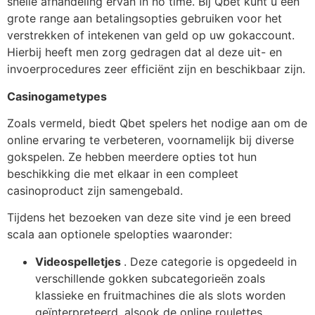
snelle afhandeling ervan in no time. Bij Qbet kunt u een
grote range aan betalingsopties gebruiken voor het
verstrekken of intekenen van geld op uw gokaccount.
Hierbij heeft men zorg gedragen dat al deze uit- en
invoerprocedures zeer efficiënt zijn en beschikbaar zijn.
Casinogametypes
Zoals vermeld, biedt Qbet spelers het nodige aan om de
online ervaring te verbeteren, voornamelijk bij diverse
gokspelen. Ze hebben meerdere opties tot hun
beschikking die met elkaar in een compleet
casinoproduct zijn samengebald.
Tijdens het bezoeken van deze site vind je een breed
scala aan optionele spelopties waaronder:
Videospelletjes
. Deze categorie is opgedeeld in
verschillende gokken subcategorieën zoals
klassieke en fruitmachines die als slots worden
geïnterpreteerd, alsook de online roulettes.