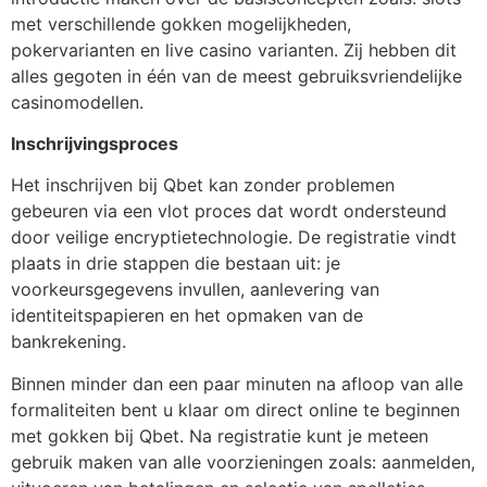
met verschillende gokken mogelijkheden,
pokervarianten en live casino varianten. Zij hebben dit
alles gegoten in één van de meest gebruiksvriendelijke
casinomodellen.
Inschrijvingsproces
Het inschrijven bij Qbet kan zonder problemen
gebeuren via een vlot proces dat wordt ondersteund
door veilige encryptietechnologie. De registratie vindt
plaats in drie stappen die bestaan uit: je
voorkeursgegevens invullen, aanlevering van
identiteitspapieren en het opmaken van de
bankrekening.
Binnen minder dan een paar minuten na afloop van alle
formaliteiten bent u klaar om direct online te beginnen
met gokken bij Qbet. Na registratie kunt je meteen
gebruik maken van alle voorzieningen zoals: aanmelden,