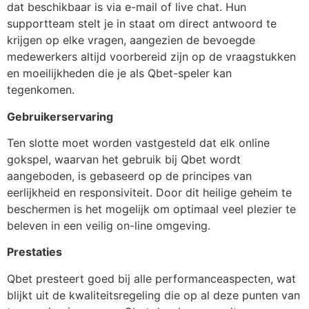
dat beschikbaar is via e-mail of live chat. Hun
supportteam stelt je in staat om direct antwoord te
krijgen op elke vragen, aangezien de bevoegde
medewerkers altijd voorbereid zijn op de vraagstukken
en moeilijkheden die je als Qbet-speler kan
tegenkomen.
Gebruikerservaring
Ten slotte moet worden vastgesteld dat elk online
gokspel, waarvan het gebruik bij Qbet wordt
aangeboden, is gebaseerd op de principes van
eerlijkheid en responsiviteit. Door dit heilige geheim te
beschermen is het mogelijk om optimaal veel plezier te
beleven in een veilig on-line omgeving.
Prestaties
Qbet presteert goed bij alle performanceaspecten, wat
blijkt uit de kwaliteitsregeling die op al deze punten van