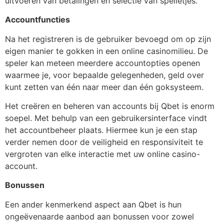
uitvoeren van betalingen en selectie van spelletjes.
Accountfuncties
Na het registreren is de gebruiker bevoegd om op zijn
eigen manier te gokken in een online casinomilieu. De
speler kan meteen meerdere accountopties openen
waarmee je, voor bepaalde gelegenheden, geld over
kunt zetten van één naar meer dan één goksysteem.
Het creëren en beheren van accounts bij Qbet is enorm
soepel. Met behulp van een gebruikersinterface vindt
het accountbeheer plaats. Hiermee kun je een stap
verder nemen door de veiligheid en responsiviteit te
vergroten van elke interactie met uw online casino-
account.
Bonussen
Een ander kenmerkend aspect aan Qbet is hun
ongeëvenaarde aanbod aan bonussen voor zowel