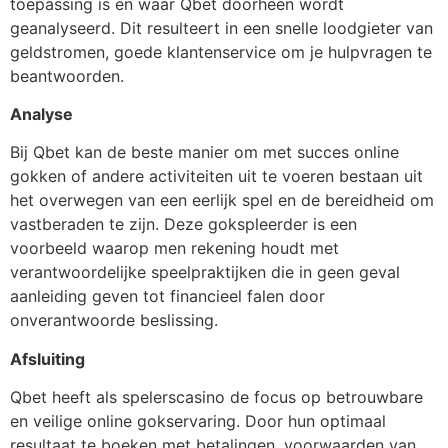
toepassing is en waar Qbet doorheen wordt
geanalyseerd. Dit resulteert in een snelle loodgieter van
geldstromen, goede klantenservice om je hulpvragen te
beantwoorden.
Analyse
Bij Qbet kan de beste manier om met succes online
gokken of andere activiteiten uit te voeren bestaan uit
het overwegen van een eerlijk spel en de bereidheid om
vastberaden te zijn. Deze gokspleerder is een
voorbeeld waarop men rekening houdt met
verantwoordelijke speelpraktijken die in geen geval
aanleiding geven tot financieel falen door
onverantwoorde beslissing.
Afsluiting
Qbet heeft als spelerscasino de focus op betrouwbare
en veilige online gokservaring. Door hun optimaal
resultaat te boeken met betalingen, voorwaarden van