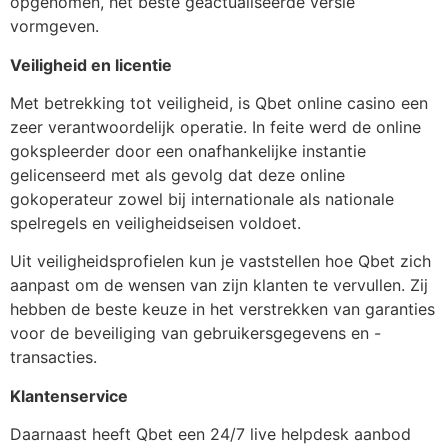
opgenomen, het beste geactualiseerde versie
vormgeven.
Veiligheid en licentie
Met betrekking tot veiligheid, is Qbet online casino een
zeer verantwoordelijk operatie. In feite werd de online
gokspleerder door een onafhankelijke instantie
gelicenseerd met als gevolg dat deze online
gokoperateur zowel bij internationale als nationale
spelregels en veiligheidseisen voldoet.
Uit veiligheidsprofielen kun je vaststellen hoe Qbet zich
aanpast om de wensen van zijn klanten te vervullen. Zij
hebben de beste keuze in het verstrekken van garanties
voor de beveiliging van gebruikersgegevens en -
transacties.
Klantenservice
Daarnaast heeft Qbet een 24/7 live helpdesk aanbod