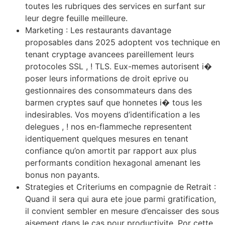
toutes les rubriques des services en surfant sur
leur degre feuille meilleure.
Marketing : Les restaurants davantage
proposables dans 2025 adoptent vos technique en
tenant cryptage avancees pareillement leurs
protocoles SSL , ! TLS. Eux-memes autorisent i�
poser leurs informations de droit eprive ou
gestionnaires des consommateurs dans des
barmen cryptes sauf que honnetes i� tous les
indesirables. Vos moyens d’identification a les
delegues , ! nos en-flammeche representent
identiquement quelques mesures en tenant
confiance qu’on amortit par rapport aux plus
performants condition hexagonal amenant les
bonus non payants.
Strategies et Criteriums en compagnie de Retrait :
Quand il sera qui aura ete joue parmi gratification,
il convient sembler en mesure d’encaisser des sous
aisement dans le cas pour productivite. Por cette