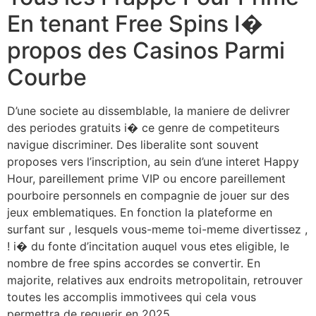
En tenant Free Spins I�
propos des Casinos Parmi
Courbe
D’une societe au dissemblable, la maniere de delivrer
des periodes gratuits i� ce genre de competiteurs
navigue discriminer. Des liberalite sont souvent
proposes vers l’inscription, au sein d’une interet Happy
Hour, pareillement prime VIP ou encore pareillement
pourboire personnels en compagnie de jouer sur des
jeux emblematiques. En fonction la plateforme en
surfant sur , lesquels vous-meme toi-meme divertissez ,
! i� du fonte d’incitation auquel vous etes eligible, le
nombre de free spins accordes se convertir. En
majorite, relatives aux endroits metropolitain, retrouver
toutes les accomplis immotivees qui cela vous
permettra de requerir en 2025.