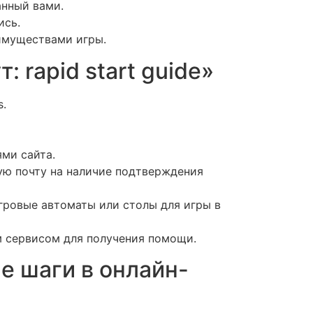
анный вами.
ись.
еимуществами игры.
 rapid start guide»
s.
ями сайта.
ую почту на наличие подтверждения
игровые автоматы или столы для игры в
м сервисом для получения помощи.
е шаги в онлайн-