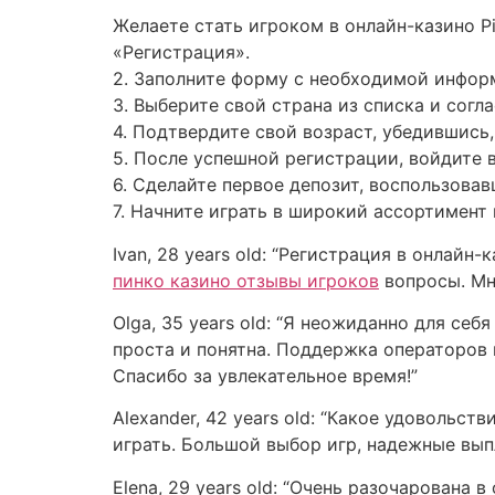
Желаете стать игроком в онлайн-казино P
«Регистрация».
2. Заполните форму с необходимой информ
3. Выберите свой страна из списка и согл
4. Подтвердите свой возраст, убедившись,
5. После успешной регистрации, войдите в
6. Сделайте первое депозит, воспользова
7. Начните играть в широкий ассортимент 
Ivan, 28 years old: “Регистрация в онлай
пинко казино отзывы игроков
вопросы. Мн
Olga, 35 years old: “Я неожиданно для се
проста и понятна. Поддержка операторов 
Спасибо за увлекательное время!”
Alexander, 42 years old: “Какое удовольст
играть. Большой выбор игр, надежные вып
Elena, 29 years old: “Очень разочарована 