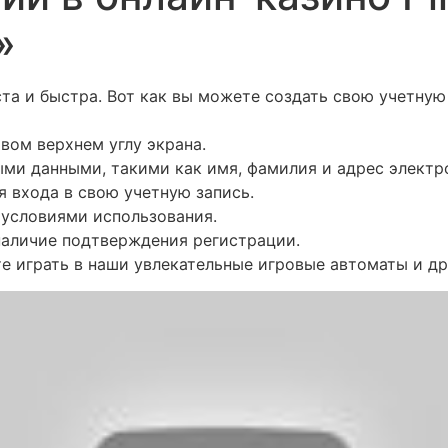
»
ста и быстра. Вот как вы можете создать свою учетную
вом верхнем углу экрана.
ми данными, такими как имя, фамилия и адрес электр
я входа в свою учетную запись.
с условиями использования.
наличие подтверждения регистрации.
те играть в наши увлекательные игровые автоматы и др