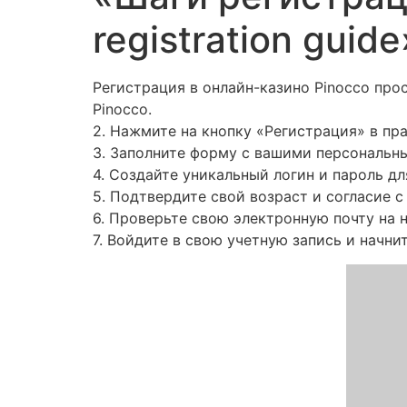
registration guide
Регистрация в онлайн-казино Pinocco про
Pinocco.
2. Нажмите на кнопку «Регистрация» в пра
3. Заполните форму с вашими персональны
4. Создайте уникальный логин и пароль дл
5. Подтвердите свой возраст и согласие 
6. Проверьте свою электронную почту на 
7. Войдите в свою учетную запись и начни