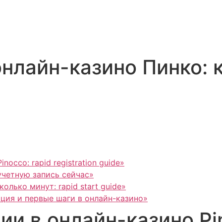
нлайн-казино Пинко: к
occo: rapid registration guide»
 учетную запись сейчас»
олько минут: rapid start guide»
ация и первые шаги в онлайн-казино»
и в онлайн-казино Pin