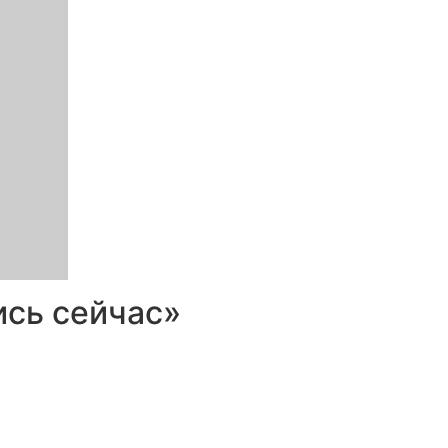
ись сейчас»