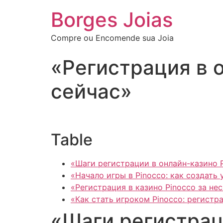
Borges Joias
Compre ou Encomende sua Joia
«Регистрация в о
сейчас»
Table
«Шаги регистрации в онлайн-казино Pin
«Начало игры в Pinocco: как создать
«Регистрация в казино Pinocco за неск
«Как стать игроком Pinocco: регистр
«Шаги регистраци