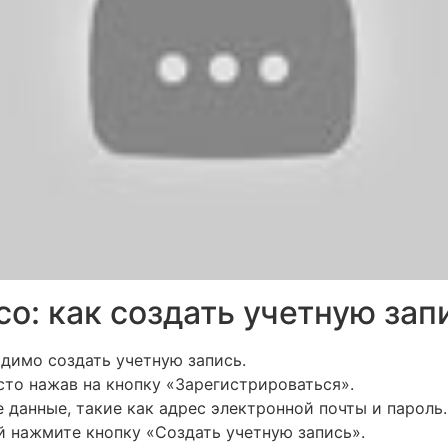
co: как создать учетную зап
одимо создать учетную запись.
сто нажав на кнопку «Зарегистрироваться».
 данные, такие как адрес электронной почты и пароль.
й нажмите кнопку «Создать учетную запись».