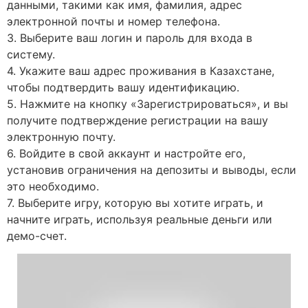
данными, такими как имя, фамилия, адрес
электронной почты и номер телефона.
3. Выберите ваш логин и пароль для входа в
систему.
4. Укажите ваш адрес проживания в Казахстане,
чтобы подтвердить вашу идентификацию.
5. Нажмите на кнопку «Зарегистрироваться», и вы
получите подтверждение регистрации на вашу
электронную почту.
6. Войдите в свой аккаунт и настройте его,
установив ограничения на депозиты и выводы, если
это необходимо.
7. Выберите игру, которую вы хотите играть, и
начните играть, используя реальные деньги или
демо-счет.