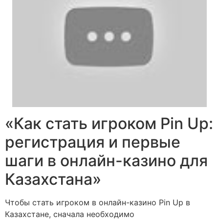
«Как стать игроком Pin Up:
регистрация и первые
шаги в онлайн-казино для
Казахстана»
Чтобы стать игроком в онлайн-казино Pin Up в
Казахстане, сначала необходимо