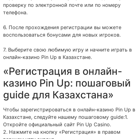
проверку по электронной почте или по номеру
телефона.
6. После прохождения регистрации вы можете
воспользоваться бонусами для новых игроков.
7. Выберите свою любимую игру и начните играть в
онлайн-казино Pin Up в Казахстане.
«Регистрация в онлайн-
казино Pin Up: пошаговый
guide для Казахстана»
Чтобы зарегистрироваться в онлайн-казино Pin Up в
Казахстане, следуйте нашему пошаговому guide:1.
Откройте официальный сайт Pin Up Casino.
2. Нажмите на кнопку «Регистрация» в правом