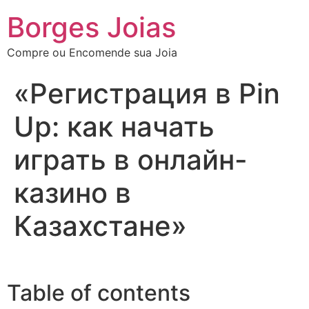
Borges Joias
Compre ou Encomende sua Joia
«Регистрация в Pin
Up: как начать
играть в онлайн-
казино в
Казахстане»
Table of contents