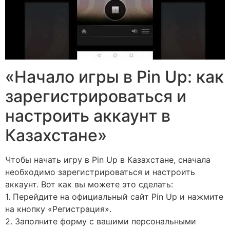
«Начало игры в Pin Up: как
зарегистрироваться и
настроить аккаунт в
Казахстане»
Чтобы начать игру в Pin Up в Казахстане, сначала
необходимо зарегистрироваться и настроить
аккаунт. Вот как вы можете это сделать:
1. Перейдите на официальный сайт Pin Up и нажмите
на кнопку «Регистрация».
2. Заполните форму с вашими персональными