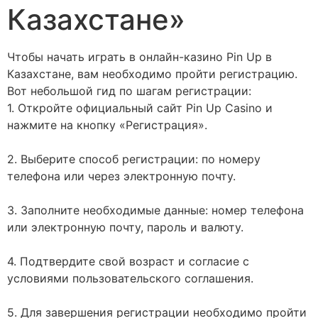
Казахстане»
Чтобы начать играть в онлайн-казино Pin Up в
Казахстане, вам необходимо пройти регистрацию.
Вот небольшой гид по шагам регистрации:
1. Откройте официальный сайт Pin Up Casino и
нажмите на кнопку «Регистрация».
2. Выберите способ регистрации: по номеру
телефона или через электронную почту.
3. Заполните необходимые данные: номер телефона
или электронную почту, пароль и валюту.
4. Подтвердите свой возраст и согласие с
условиями пользовательского соглашения.
5. Для завершения регистрации необходимо пройти