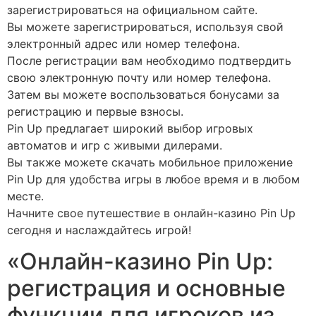
зарегистрироваться на официальном сайте.
Вы можете зарегистрироваться, используя свой
электронный адрес или номер телефона.
После регистрации вам необходимо подтвердить
свою электронную почту или номер телефона.
Затем вы можете воспользоваться бонусами за
регистрацию и первые взносы.
Pin Up предлагает широкий выбор игровых
автоматов и игр с живыми дилерами.
Вы также можете скачать мобильное приложение
Pin Up для удобства игры в любое время и в любом
месте.
Начните свое путешествие в онлайн-казино Pin Up
сегодня и наслаждайтесь игрой!
«Онлайн-казино Pin Up:
регистрация и основные
функции для игроков из