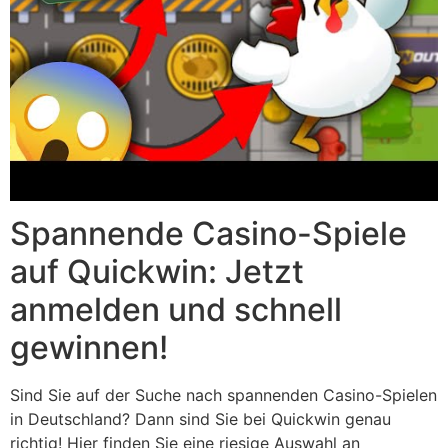
Spannende Casino-Spiele
auf Quickwin: Jetzt
anmelden und schnell
gewinnen!
Sind Sie auf der Suche nach spannenden Casino-Spielen
in Deutschland? Dann sind Sie bei Quickwin genau
richtig! Hier finden Sie eine riesige Auswahl an