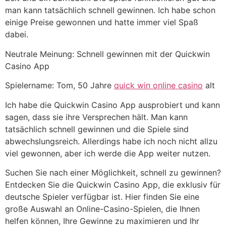
man kann tatsächlich schnell gewinnen. Ich habe schon
einige Preise gewonnen und hatte immer viel Spaß
dabei.
Neutrale Meinung: Schnell gewinnen mit der Quickwin
Casino App
Spielername: Tom, 50 Jahre
quick win online casino
alt
Ich habe die Quickwin Casino App ausprobiert und kann
sagen, dass sie ihre Versprechen hält. Man kann
tatsächlich schnell gewinnen und die Spiele sind
abwechslungsreich. Allerdings habe ich noch nicht allzu
viel gewonnen, aber ich werde die App weiter nutzen.
Suchen Sie nach einer Möglichkeit, schnell zu gewinnen?
Entdecken Sie die Quickwin Casino App, die exklusiv für
deutsche Spieler verfügbar ist. Hier finden Sie eine
große Auswahl an Online-Casino-Spielen, die Ihnen
helfen können, Ihre Gewinne zu maximieren und Ihr