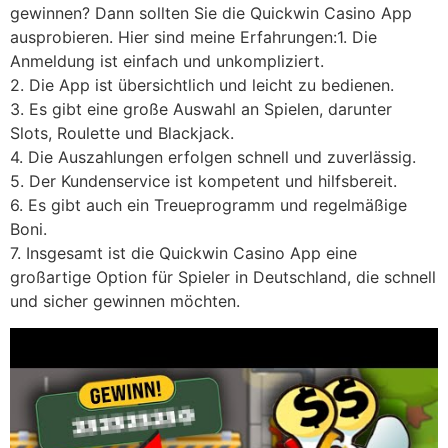
gewinnen? Dann sollten Sie die Quickwin Casino App
ausprobieren. Hier sind meine Erfahrungen:1. Die
Anmeldung ist einfach und unkompliziert.
2. Die App ist übersichtlich und leicht zu bedienen.
3. Es gibt eine große Auswahl an Spielen, darunter
Slots, Roulette und Blackjack.
4. Die Auszahlungen erfolgen schnell und zuverlässig.
5. Der Kundenservice ist kompetent und hilfsbereit.
6. Es gibt auch ein Treueprogramm und regelmäßige
Boni.
7. Insgesamt ist die Quickwin Casino App eine
großartige Option für Spieler in Deutschland, die schnell
und sicher gewinnen möchten.