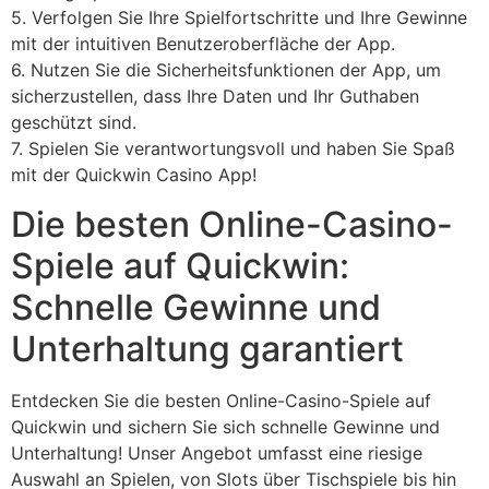
5. Verfolgen Sie Ihre Spielfortschritte und Ihre Gewinne
mit der intuitiven Benutzeroberfläche der App.
6. Nutzen Sie die Sicherheitsfunktionen der App, um
sicherzustellen, dass Ihre Daten und Ihr Guthaben
geschützt sind.
7. Spielen Sie verantwortungsvoll und haben Sie Spaß
mit der Quickwin Casino App!
Die besten Online-Casino-
Spiele auf Quickwin:
Schnelle Gewinne und
Unterhaltung garantiert
Entdecken Sie die besten Online-Casino-Spiele auf
Quickwin und sichern Sie sich schnelle Gewinne und
Unterhaltung! Unser Angebot umfasst eine riesige
Auswahl an Spielen, von Slots über Tischspiele bis hin