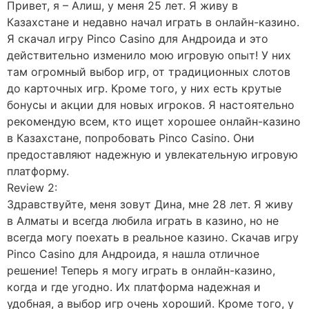
Привет, я – Алиш, у меня 25 лет. Я живу в
Казахстане и недавно начал играть в онлайн-казино.
Я скачал игру Pinco Casino для Андроида и это
действительно изменило мою игровую опыт! У них
там огромный выбор игр, от традиционных слотов
до карточных игр. Кроме того, у них есть крутые
бонусы и акции для новых игроков. Я настоятельно
рекомендую всем, кто ищет хорошее онлайн-казино
в Казахстане, попробовать Pinco Casino. Они
предоставляют надежную и увлекательную игровую
платформу.
Review 2:
Здравствуйте, меня зовут Дина, мне 28 лет. Я живу
в Алматы и всегда любила играть в казино, но не
всегда могу поехать в реальное казино. Скачав игру
Pinco Casino для Андроида, я нашла отличное
решение! Теперь я могу играть в онлайн-казино,
когда и где угодно. Их платформа надежная и
удобная, а выбор игр очень хороший. Кроме того, у