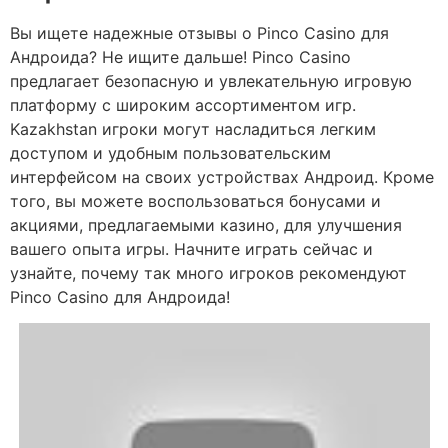
Вы ищете надежные отзывы о Pinco Casino для
Андроида? Не ищите дальше! Pinco Casino
предлагает безопасную и увлекательную игровую
платформу с широким ассортиментом игр.
Kazakhstan игроки могут насладиться легким
доступом и удобным пользовательским
интерфейсом на своих устройствах Андроид. Кроме
того, вы можете воспользоваться бонусами и
акциями, предлагаемыми казино, для улучшения
вашего опыта игры. Начните играть сейчас и
узнайте, почему так много игроков рекомендуют
Pinco Casino для Андроида!