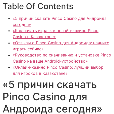
Table Of Contents
«5 причин скачать Pinco Casino для Андроида
сегодня»
«Как начать играть в онлайн-казино Pinco
Casino в Казахстане»
«Отзывы о Pinco Casino для Андроида: начните
играть сейчас»
«Руководство по скачиванию и установке Pinco
Casino на ваше Android-устройство»
«Онлайн-казино Pinco Casino: лучший выбор
для игроков в Казахстане»
«5 причин скачать
Pinco Casino для
Андроида сегодня»