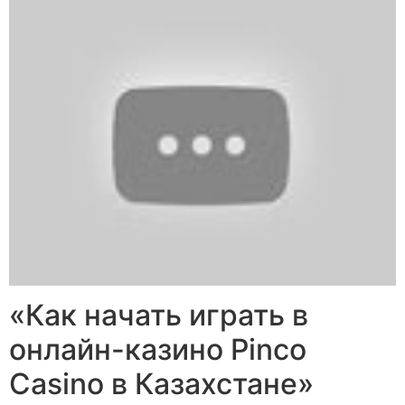
«Как начать играть в
онлайн-казино Pinco
Casino в Казахстане»