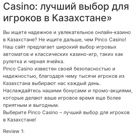
Casino: лучший выбор для
игроков в Казахстане»
Вы ищете надежное и увлекательное онлайн-казино
в Казахстане? Не ищите дальше, чем Pinco Casino!
Наш сайт предлагает широкий выбор игровых
автоматов и классических казино-игр, таких как
рулетка и черная ячейка.
Pinco Casino известен своей безопасностью и
надежностью, благодаря чему тысячи игроков из
Казахстана выбирают нас каждый день.
Наслаждайтесь нашими бонусами и промо-акциями,
которые делают ваше игровое время еще более
приятным и выгодным.
Выберите Pinco Casino – лучший выбор для игроков
в Казахстане!
Review 1: