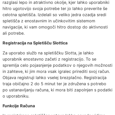
razglasi lepo in atraktivno okolje, kjer lahko uporabniki
hitro ugotovijo svoja potrebe ter jo lahko preverite še
celotna spletišča. Izdelali so veliko jedra ozadja sredi
spletišča z enostavnim in učinkovitim sistemom
navigacije, ki vam omogoči hitro dostop do aktivnosti
ali potrebe.
Registracija na Spletišču Slottica
Za uporabo služb na spletiščku Slotta, je lahko
uporabnik enostavno začeti z registracijo. To se
spremlja celo pojasnjenje podatkov o njegovih možnosti
in zahteve, ki jim mora vsak igralec prirediti svoj račun.
Objava registruji lahko vselej brezplačno. Registracija
traja običajno 2 do 5 minut ter je združena s potrebo
po ustanavljanju računa, ki mora biti zapolnjen s podatki
o uporabniku.
Funkcije Računa