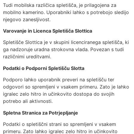
Tudi mobilska različica spletišča, je prilagojena za
mobilno kamerino. Uporabniki lahko s potrebojo sledijo
njegovo zanesljivost.
Varovanje in Licenca Spletišča Slottica
Spletišče Slottica je v skupini licenciranega spletišča, ki
ga nadzoruje uradna strokovna vlada. Povezan s tudi
različnimi ureditvami.
Podatki o Podporni Spletišču Slotta
Podporo lahko uporabnik preveri na spletišču ter
odgovori so spremljeni v vsakem primeru. Zato je lahko
igralec zelo hitro in učinkovito dostopa do svojih
potrebo ali aktivnosti.
Spletna Stranica za Potrjepljanje
Podatki o spletiščni strani so spremljeni v vsakem
primeru. Zato lahko igralec zelo hitro in učinkovito