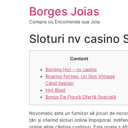
Borges Joias
Compre ou Encomende sua Joia
Sloturi nv casino 
Content
Burning Hot – nv casino
Roaring Forties, Un Slot Vintage
Când Șeptari
Hot Blast
Bonus De Figură Ofertă Specială
Novomatic este un furnizor să jocuri de noroc
țări și oferind sloturi online împoporar. Indif
online albie câștiga continuu.
Este poate ş afl