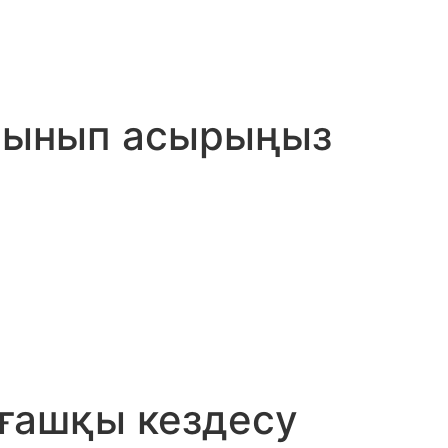
 сынып асырыңыз
лғашқы кездесу