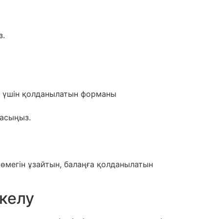
з.
 кіру үшін қолданылатын форманы
басыңыз.
көмегін ұзайтын, балаңға қолданылатын
ркелу