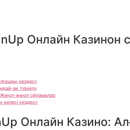
inUp Онлайн Казинон
Алғашқы кездесу
ндай-ақ тіркелу
 Жеңіл-жеңіл ойламалар
 келесі кездесу
nUp Онлайн Казино: А