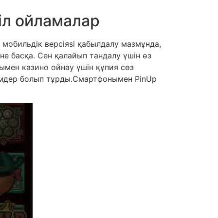
іл ойламалар
мобильдік версіяsi қабылдалу мазмұнда,
е басқа. Сен қалайып тандалу үшін өз
мен казино ойнау үшін құпия сөз
німдер болып тұрды.Смартфонымен PinUp