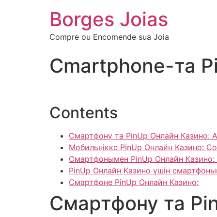
Borges Joias
Compre ou Encomende sua Joia
Сmartphone-та P
Contents
Смартфону та PinUp Онлайн Казино: 
Мобильнікке PinUp Онлайн Казино: Со
Смартфонымен PinUp Онлайн Казино:
PinUp Онлайн Казино үшін смартфоның
Смартфоне PinUp Онлайн Казино:
Смартфону та Pi