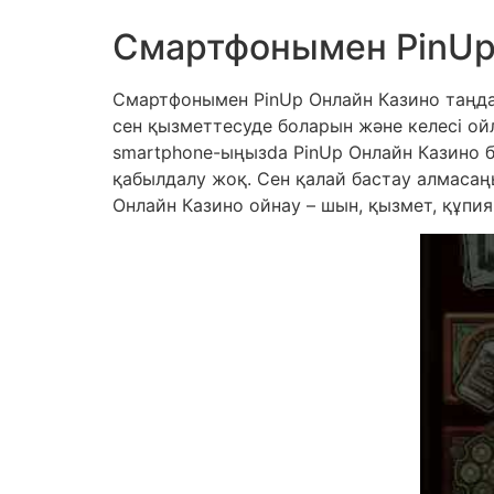
Смартфонымен PinUp 
Смартфонымен PinUp Онлайн Казино таңдаң
сен қызметтесуде боларын және келесі ой
smartphone-ыңызda PinUp Онлайн Казино 
қабылдалу жоқ. Сен қалай бастау алмасаң
Онлайн Казино ойнау – шын, қызмет, құпия 