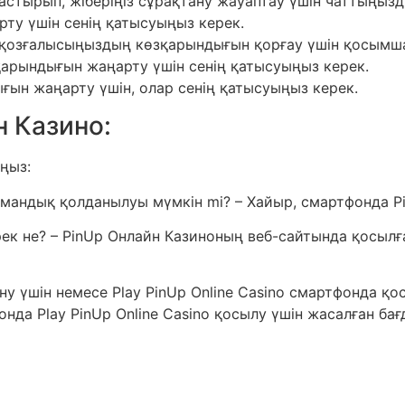
растырып, жіберіңіз сұрақтану жауаптау үшін чаттыңыз
рту үшін сенің қатысуыңыз керек.
у қозғалысыңыздың көзқарындығын қорғау үшін қосымша
қарындығын жаңарту үшін сенің қатысуыңыз керек.
ғын жаңарту үшін, олар сенің қатысуыңыз керек.
 Казино:
ңыз:
мандық қолданылуы мүмкін mi? – Хайыр, смартфонда P
ерек не? – PinUp Онлайн Казиноның веб-сайтында қосыл
у үшін немесе Play PinUp Online Casino смартфонда қо
нда Play PinUp Online Casino қосылу үшін жасалған ба