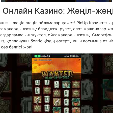
Онлайн Казино: Жеңіл-жең
ыз – жеңіл-жеңіл ойламалар қажет! PinUp Казиноттың 
ламаларды жазың: блэкджек, рулет, слот машиналар жән
бағдарламасынı жүктеп, ойламаларды жазың. Смартфоны
ыз, қолданушы белгісіңіздің өзгерту үшін қосымша өті
сөз белгісі жоқ!