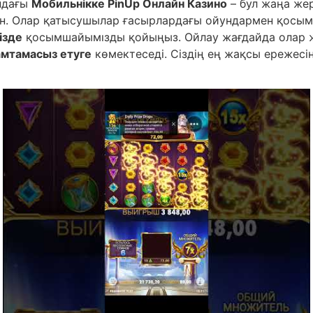
ндағы
Мобильнікке PinUp Онлайн Казино
– бул жаңа жер
н. Олар қатысушылар ғасырлардағы ойундармен қосым
ізде
қосымшайымıзды қойыңыз. Ойлау жағдайда олар 
мтамасыз етуге
көмектеседі. Сіздің ең жақсы ережесің