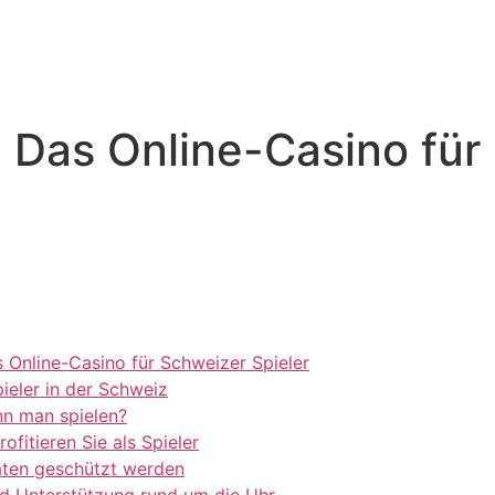
 Das Online-Casino für 
s Online-Casino für Schweizer Spieler
ieler in der Schweiz
nn man spielen?
itieren Sie als Spieler
Daten geschützt werden