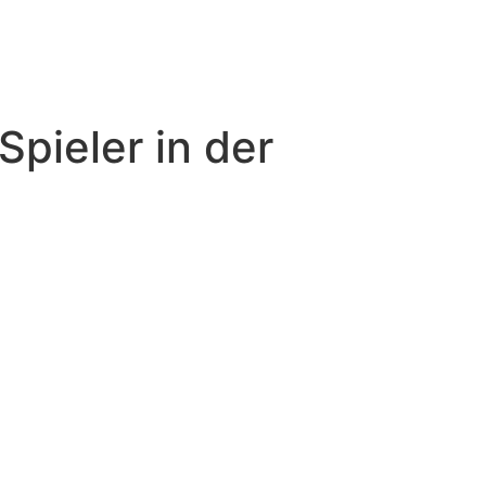
Spieler in der