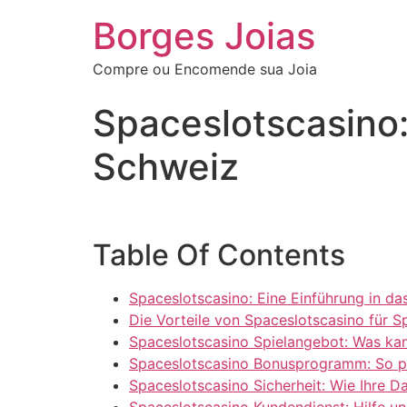
Borges Joias
Compre ou Encomende sua Joia
Spaceslotscasino:
Schweiz
Table Of Contents
Spaceslotscasino: Eine Einführung in da
Die Vorteile von Spaceslotscasino für Sp
Spaceslotscasino Spielangebot: Was ka
Spaceslotscasino Bonusprogramm: So prof
Spaceslotscasino Sicherheit: Wie Ihre 