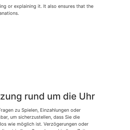
 or explaining it. It also ensures that the
anations.
tzung rund um die Uhr
 Fragen zu Spielen, Einzahlungen oder
ar, um sicherzustellen, dass Sie die
gslos wie möglich ist. Verzögerungen oder