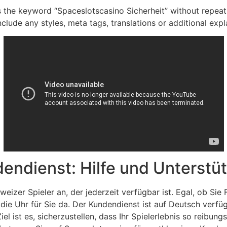
the keyword “Spaceslotscasino Sicherheit” without repeating
lude any styles, meta tags, translations or additional expl
endienst: Hilfe und Unterstü
eizer Spieler an, der jederzeit verfügbar ist. Egal, ob Sie
ie Uhr für Sie da. Der Kundendienst ist auf Deutsch verfügb
el ist es, sicherzustellen, dass Ihr Spielerlebnis so reibun