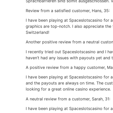
Sprachbarrieren sind somit ausgeschlossen. Ve
Review from a satisfied customer, Hans, 35:
I have been playing at Spaceslotscasino for 
graphics are top-notch. I also appreciate the
Switzerland!
Another positive review from a neutral custom
I recently tried out Spaceslotscasino and I ha
haven’t had any issues with payouts yet and th
A positive review from a happy customer, Ma
I have been playing at Spaceslotscasino for a 
and the payouts are always on time. The cus
looking for a great online casino experience.
A neutral review from a customer, Sarah, 31:
I have been playing at Spaceslotscasino for