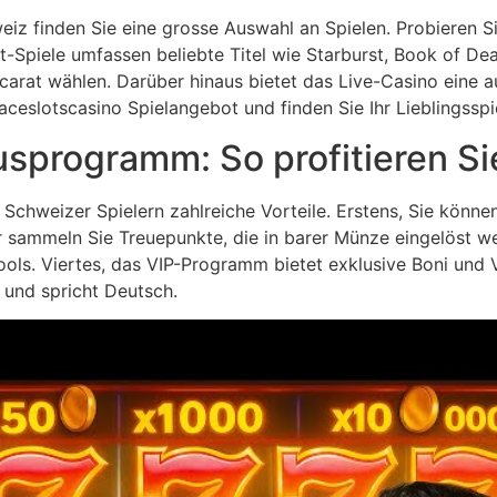
iz finden Sie eine grosse Auswahl an Spielen. Probieren Si
ot-Spiele umfassen beliebte Titel wie Starburst, Book of D
carat wählen. Darüber hinaus bietet das Live-Casino eine 
ceslotscasino Spielangebot und finden Sie Ihr Lieblingsspie
programm: So profitieren Sie
chweizer Spielern zahlreiche Vorteile. Erstens, Sie könn
er sammeln Sie Treuepunkte, die in barer Münze eingelöst w
ols. Viertes, das VIP-Programm bietet exklusive Boni und 
 und spricht Deutsch.