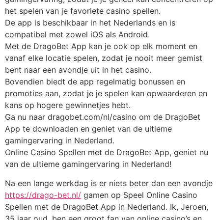
het spelen van je favoriete casino spellen.
De app is beschikbaar in het Nederlands en is
compatibel met zowel iOS als Android.
Met de DragoBet App kan je ook op elk moment en
vanaf elke locatie spelen, zodat je nooit meer gemist
bent naar een avondje uit in het casino.
Bovendien biedt de app regelmatig bonussen en
promoties aan, zodat je je spelen kan opwaarderen en
kans op hogere gewinnetjes hebt.
Ga nu naar dragobet.com/nl/casino om de DragoBet
App te downloaden en geniet van de ultieme
gamingervaring in Nederland.
Online Casino Spellen met de DragoBet App, geniet nu
van de ultieme gamingervaring in Nederland!
Na een lange werkdag is er niets beter dan een avondje
https://drago-bet.nl/
gamen op Speel Online Casino
Spellen met de DragoBet App in Nederland. Ik, Jeroen,
35 jaar oud, ben een groot fan van online casino’s en