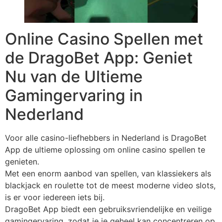
Online Casino Spellen met
de DragoBet App: Geniet
Nu van de Ultieme
Gamingervaring in
Nederland
Voor alle casino-liefhebbers in Nederland is DragoBet
App de ultieme oplossing om online casino spellen te
genieten.
Met een enorm aanbod van spellen, van klassiekers als
blackjack en roulette tot de meest moderne video slots,
is er voor iedereen iets bij.
DragoBet App biedt een gebruiksvriendelijke en veilige
gamingervaring, zodat je je geheel kan concentreren op