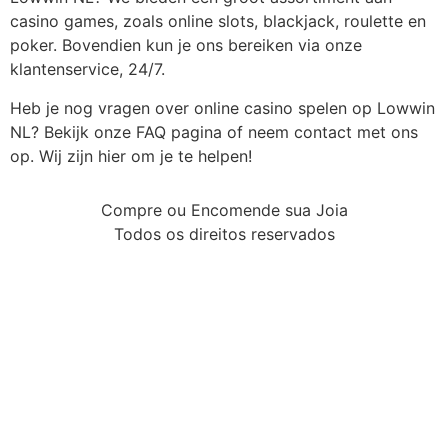
casino games, zoals online slots, blackjack, roulette en
poker. Bovendien kun je ons bereiken via onze
klantenservice, 24/7.
Heb je nog vragen over online casino spelen op Lowwin
NL? Bekijk onze FAQ pagina of neem contact met ons
op. Wij zijn hier om je te helpen!
Compre ou Encomende sua Joia
Todos os direitos reservados