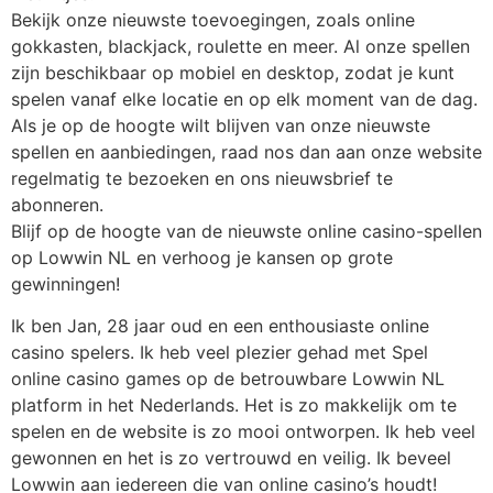
Bekijk onze nieuwste toevoegingen, zoals online
gokkasten, blackjack, roulette en meer. Al onze spellen
zijn beschikbaar op mobiel en desktop, zodat je kunt
spelen vanaf elke locatie en op elk moment van de dag.
Als je op de hoogte wilt blijven van onze nieuwste
spellen en aanbiedingen, raad nos dan aan onze website
regelmatig te bezoeken en ons nieuwsbrief te
abonneren.
Blijf op de hoogte van de nieuwste online casino-spellen
op Lowwin NL en verhoog je kansen op grote
gewinningen!
Ik ben Jan, 28 jaar oud en een enthousiaste online
casino spelers. Ik heb veel plezier gehad met Spel
online casino games op de betrouwbare Lowwin NL
platform in het Nederlands. Het is zo makkelijk om te
spelen en de website is zo mooi ontworpen. Ik heb veel
gewonnen en het is zo vertrouwd en veilig. Ik beveel
Lowwin aan iedereen die van online casino’s houdt!