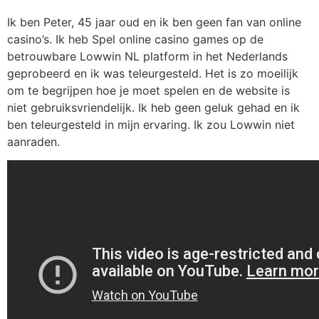
Ik ben Peter, 45 jaar oud en ik ben geen fan van online
casino’s. Ik heb Spel online casino games op de
betrouwbare Lowwin NL platform in het Nederlands
geprobeerd en ik was teleurgesteld. Het is zo moeilijk
om te begrijpen hoe je moet spelen en de website is
niet gebruiksvriendelijk. Ik heb geen geluk gehad en ik
ben teleurgesteld in mijn ervaring. Ik zou Lowwin niet
aanraden.