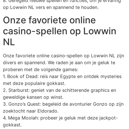
8. Geregeld nieuwe spellen en functies, om je ervaring
op Lowwin NL vers en spannend te houden.
Onze favoriete online
casino-spellen op Lowwin
NL
Onze favoriete online casino-spellen op Lowwin NL zijn
divers en spannend. We raden je aan om je geluk te
proberen met de volgende games:
1. Book of Dead: reis naar Egypte en ontdek mysteries
met deze populaire gokkast.
2. Starburst: geniet van de schitterende graphics en
geweldige kansen op winst.
3. Gonzo’s Quest: begeleid de avonturier Gonzo op zijn
zoektocht naar Eldorado.
4. Mega Moolah: probeer je geluk met deze jackpot-
gokkast.