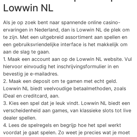
Lowwin NL
Als je op zoek bent naar spannende online casino-
ervaringen in Nederland, dan is Lowwin NL de plek om
te zijn. Met een uitgebreid assortiment aan spellen en
een gebruiksvriendelijke interface is het makkelijk om
aan de slag te gaan.
1. Maak een account aan op de Lowwin NL website. Vul
hiervoor einvoudig het inschrijvingsformulier in en
bevestig je e-mailadres.
2. Maak een deposit om te gamen met echt geld.
Lowwin NL biedt veelvoudige betaalmethoden, zoals
iDeal en creditcard, aan.
3. Kies een spel dat je leuk vindt. Lowwin NL biedt een
verscheidenheid aan games, van klassieke slots tot live
dealer spellen.
4. Lees de spelregels en begrijp hoe het spel werkt
voordat je gaat spelen. Zo weet je precies wat je moet