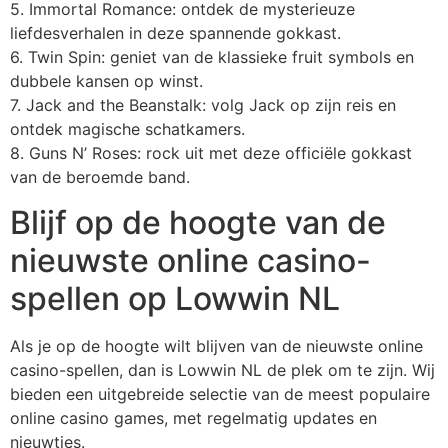
5. Immortal Romance: ontdek de mysterieuze
liefdesverhalen in deze spannende gokkast.
6. Twin Spin: geniet van de klassieke fruit symbols en
dubbele kansen op winst.
7. Jack and the Beanstalk: volg Jack op zijn reis en
ontdek magische schatkamers.
8. Guns N’ Roses: rock uit met deze officiële gokkast
van de beroemde band.
Blijf op de hoogte van de
nieuwste online casino-
spellen op Lowwin NL
Als je op de hoogte wilt blijven van de nieuwste online
casino-spellen, dan is Lowwin NL de plek om te zijn. Wij
bieden een uitgebreide selectie van de meest populaire
online casino games, met regelmatig updates en
nieuwtjes.