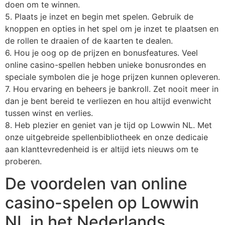
doen om te winnen.
5. Plaats je inzet en begin met spelen. Gebruik de
knoppen en opties in het spel om je inzet te plaatsen en
de rollen te draaien of de kaarten te dealen.
6. Hou je oog op de prijzen en bonusfeatures. Veel
online casino-spellen hebben unieke bonusrondes en
speciale symbolen die je hoge prijzen kunnen opleveren.
7. Hou ervaring en beheers je bankroll. Zet nooit meer in
dan je bent bereid te verliezen en hou altijd evenwicht
tussen winst en verlies.
8. Heb plezier en geniet van je tijd op Lowwin NL. Met
onze uitgebreide spellenbibliotheek en onze dedicaie
aan klanttevredenheid is er altijd iets nieuws om te
proberen.
De voordelen van online
casino-spelen op Lowwin
NL in het Nederlands