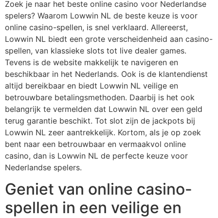
Zoek je naar het beste online casino voor Nederlandse
spelers? Waarom Lowwin NL de beste keuze is voor
online casino-spellen, is snel verklaard. Allereerst,
Lowwin NL biedt een grote verscheidenheid aan casino-
spellen, van klassieke slots tot live dealer games.
Tevens is de website makkelijk te navigeren en
beschikbaar in het Nederlands. Ook is de klantendienst
altijd bereikbaar en biedt Lowwin NL veilige en
betrouwbare betalingsmethoden. Daarbij is het ook
belangrijk te vermelden dat Lowwin NL over een geld
terug garantie beschikt. Tot slot zijn de jackpots bij
Lowwin NL zeer aantrekkelijk. Kortom, als je op zoek
bent naar een betrouwbaar en vermaakvol online
casino, dan is Lowwin NL de perfecte keuze voor
Nederlandse spelers.
Geniet van online casino-
spellen in een veilige en