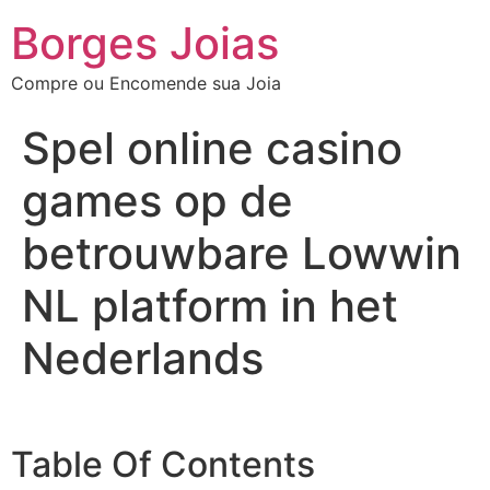
Borges Joias
Compre ou Encomende sua Joia
Spel online casino
games op de
betrouwbare Lowwin
NL platform in het
Nederlands
Table Of Contents