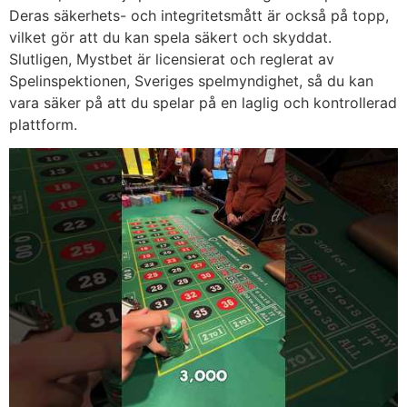
Deras säkerhets- och integritetsmått är också på topp,
vilket gör att du kan spela säkert och skyddat.
Slutligen, Mystbet är licensierat och reglerat av
Spelinspektionen, Sveriges spelmyndighet, så du kan
vara säker på att du spelar på en laglig och kontrollerad
plattform.