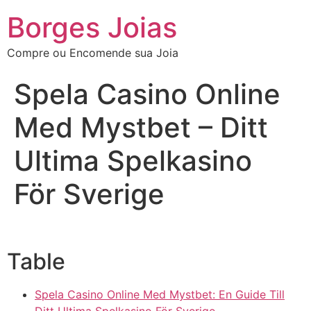
Borges Joias
Compre ou Encomende sua Joia
Spela Casino Online
Med Mystbet – Ditt
Ultima Spelkasino
För Sverige
Table
Spela Casino Online Med Mystbet: En Guide Till