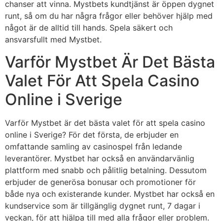
chanser att vinna. Mystbets kundtjänst är öppen dygnet
runt, så om du har några frågor eller behöver hjälp med
något är de alltid till hands. Spela säkert och
ansvarsfullt med Mystbet.
Varför Mystbet Är Det Bästa
Valet För Att Spela Casino
Online i Sverige
Varför Mystbet är det bästa valet för att spela casino
online i Sverige? För det första, de erbjuder en
omfattande samling av casinospel från ledande
leverantörer. Mystbet har också en användarvänlig
plattform med snabb och pålitlig betalning. Dessutom
erbjuder de generösa bonusar och promotioner för
både nya och existerande kunder. Mystbet har också en
kundservice som är tillgänglig dygnet runt, 7 dagar i
veckan, för att hjälpa till med alla frågor eller problem.