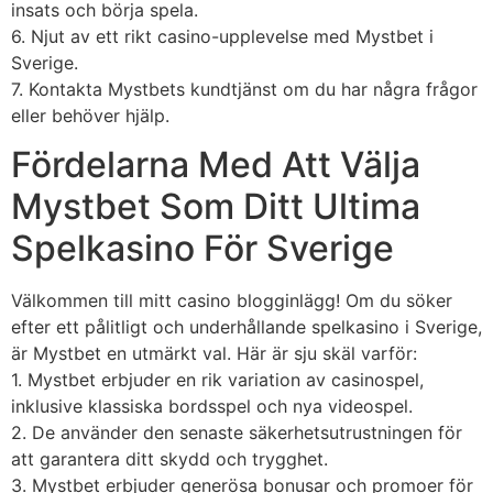
insats och börja spela.
6. Njut av ett rikt casino-upplevelse med Mystbet i
Sverige.
7. Kontakta Mystbets kundtjänst om du har några frågor
eller behöver hjälp.
Fördelarna Med Att Välja
Mystbet Som Ditt Ultima
Spelkasino För Sverige
Välkommen till mitt casino blogginlägg! Om du söker
efter ett pålitligt och underhållande spelkasino i Sverige,
är Mystbet en utmärkt val. Här är sju skäl varför:
1. Mystbet erbjuder en rik variation av casinospel,
inklusive klassiska bordsspel och nya videospel.
2. De använder den senaste säkerhetsutrustningen för
att garantera ditt skydd och trygghet.
3. Mystbet erbjuder generösa bonusar och promoer för