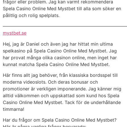
frågor eller problem. Jag kan varmt rekommendera
Spela Casino Online Med Mystbet till alla som söker en
pålitlig och rolig spelplats.
———————————————————————————
mystbet.se
Hej, jag är Daniel och även jag har hittat min ultima
spelkasino på Spela Casino Online Med Mystbet. Jag
har provat många olika casinon online, men inget har
kunnat matcha Spela Casino Online Med Mystbet.
Här finns allt jag behöver, från klassiska bordsspel till
moderna videoslots. Och deras bonusar och
promotioner är verkligen imponerande. Jag känner mig
alltid välkommen och uppskattad som kund hos Spela
Casino Online Med Mystbet. Tack för de underhållande
timmarna!
Har du frågor om Spela Casino Online Med Mystbet?
Här är några vanliga frågor besvarade: