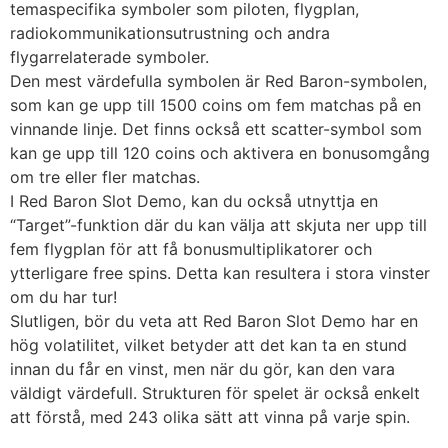
temaspecifika symboler som piloten, flygplan,
radiokommunikationsutrustning och andra
flygarrelaterade symboler.
Den mest värdefulla symbolen är Red Baron-symbolen,
som kan ge upp till 1500 coins om fem matchas på en
vinnande linje. Det finns också ett scatter-symbol som
kan ge upp till 120 coins och aktivera en bonusomgång
om tre eller fler matchas.
I Red Baron Slot Demo, kan du också utnyttja en
“Target”-funktion där du kan välja att skjuta ner upp till
fem flygplan för att få bonusmultiplikatorer och
ytterligare free spins. Detta kan resultera i stora vinster
om du har tur!
Slutligen, bör du veta att Red Baron Slot Demo har en
hög volatilitet, vilket betyder att det kan ta en stund
innan du får en vinst, men när du gör, kan den vara
väldigt värdefull. Strukturen för spelet är också enkelt
att förstå, med 243 olika sätt att vinna på varje spin.