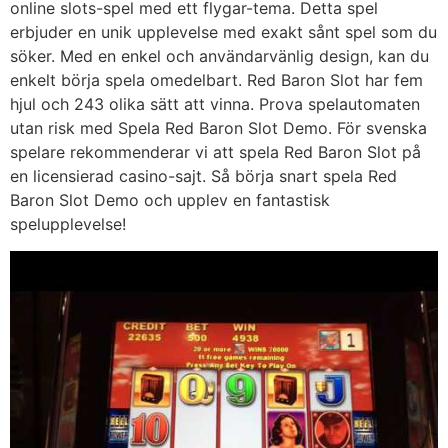
online slots-spel med ett flygar-tema. Detta spel
erbjuder en unik upplevelse med exakt sånt spel som du
söker. Med en enkel och användarvänlig design, kan du
enkelt börja spela omedelbart. Red Baron Slot har fem
hjul och 243 olika sätt att vinna. Prova spelautomaten
utan risk med Spela Red Baron Slot Demo. För svenska
spelare rekommenderar vi att spela Red Baron Slot på
en licensierad casino-sajt. Så börja snart spela Red
Baron Slot Demo och upplev en fantastisk
spelupplevelse!