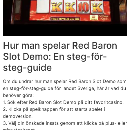
Hur man spelar Red Baron
Slot Demo: En steg-för-
steg-guide
Om du undrar hur man spelar Red Baron Slot Demo som
en steg-för-steg-guide för landet Sverige, här är vad du
behöver göra:
1. Sök efter Red Baron Slot Demo på ditt favoritcasino.
2. Klicka på spelknappen för att starta spelet i
demoversion.
3. Välj din önskade insats genom att klicka på plus- eller