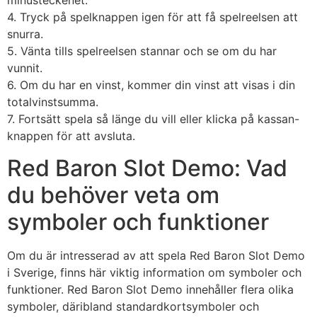
minusteckenet.
4. Tryck på spelknappen igen för att få spelreelsen att
snurra.
5. Vänta tills spelreelsen stannar och se om du har
vunnit.
6. Om du har en vinst, kommer din vinst att visas i din
totalvinstsumma.
7. Fortsätt spela så länge du vill eller klicka på kassan-
knappen för att avsluta.
Red Baron Slot Demo: Vad
du behöver veta om
symboler och funktioner
Om du är intresserad av att spela Red Baron Slot Demo
i Sverige, finns här viktig information om symboler och
funktioner. Red Baron Slot Demo innehåller flera olika
symboler, däribland standardkortsymboler och