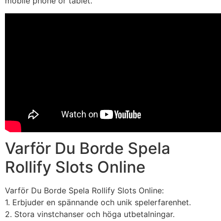
mobile phone or tablet.
Varför Du Borde Spela
Rollify Slots Online
Varför Du Borde Spela Rollify Slots Online:
1. Erbjuder en spännande och unik spelerfarenhet.
2. Stora vinstchanser och höga utbetalningar.