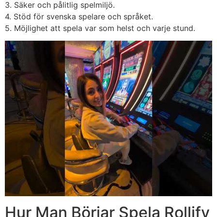
3. Säker och pålitlig spelmiljö.
4. Stöd för svenska spelare och språket.
5. Möjlighet att spela var som helst och varje stund.
Hur Man Börjar Spela Rollify