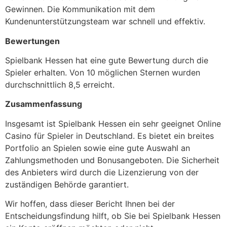
Gewinnen. Die Kommunikation mit dem
Kundenunterstützungsteam war schnell und effektiv.
Bewertungen
Spielbank Hessen hat eine gute Bewertung durch die
Spieler erhalten. Von 10 möglichen Sternen wurden
durchschnittlich 8,5 erreicht.
Zusammenfassung
Insgesamt ist Spielbank Hessen ein sehr geeignet Online
Casino für Spieler in Deutschland. Es bietet ein breites
Portfolio an Spielen sowie eine gute Auswahl an
Zahlungsmethoden und Bonusangeboten. Die Sicherheit
des Anbieters wird durch die Lizenzierung von der
zuständigen Behörde garantiert.
Wir hoffen, dass dieser Bericht Ihnen bei der
Entscheidungsfindung hilft, ob Sie bei Spielbank Hessen