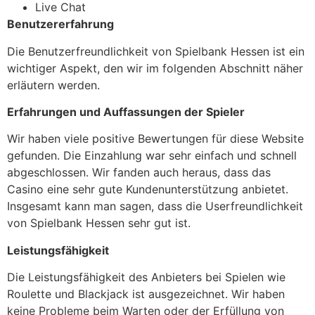
Live Chat
Benutzererfahrung
Die Benutzerfreundlichkeit von Spielbank Hessen ist ein
wichtiger Aspekt, den wir im folgenden Abschnitt näher
erläutern werden.
Erfahrungen und Auffassungen der Spieler
Wir haben viele positive Bewertungen für diese Website
gefunden. Die Einzahlung war sehr einfach und schnell
abgeschlossen. Wir fanden auch heraus, dass das
Casino eine sehr gute Kundenunterstützung anbietet.
Insgesamt kann man sagen, dass die Userfreundlichkeit
von Spielbank Hessen sehr gut ist.
Leistungsfähigkeit
Die Leistungsfähigkeit des Anbieters bei Spielen wie
Roulette und Blackjack ist ausgezeichnet. Wir haben
keine Probleme beim Warten oder der Erfüllung von