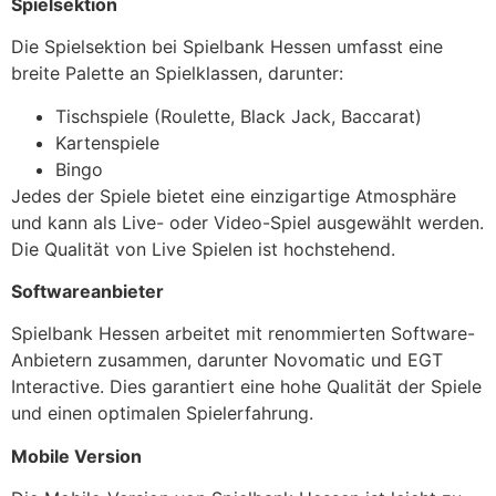
Spielsektion
Die Spielsektion bei Spielbank Hessen umfasst eine
breite Palette an Spielklassen, darunter:
Tischspiele (Roulette, Black Jack, Baccarat)
Kartenspiele
Bingo
Jedes der Spiele bietet eine einzigartige Atmosphäre
und kann als Live- oder Video-Spiel ausgewählt werden.
Die Qualität von Live Spielen ist hochstehend.
Softwareanbieter
Spielbank Hessen arbeitet mit renommierten Software-
Anbietern zusammen, darunter Novomatic und EGT
Interactive. Dies garantiert eine hohe Qualität der Spiele
und einen optimalen Spielerfahrung.
Mobile Version