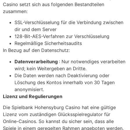
Casino setzt sich aus folgenden Bestandteilen
zusammen:
SSL-Verschlüsselung für die Verbindung zwischen
dir und dem Server
128-Bit-AES-Verfahren zur Verschlüsselung
Regelmäßige Sicherheitsaudits
In Bezug auf den Datenschutz:
Datenverarbeitung
: Nur notwendiges verarbeiten
wird; kein Weitergeben an Dritte.
Die Daten werden nach Deaktivierung oder
Löschung des Kontos innerhalb von 30 Tagen
anonymisiert.
Lizenz und Regulierungen
Die Spielbank Hohensyburg Casino hat eine gültige
Lizenz vom zuständigen Glücksspielregulator für
Online-Casinos. So kannst du sicher sein, dass alle
Spiele in einem geregelten Rahmen angeboten werden.