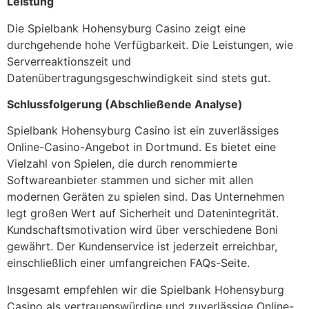
Leistung
Die Spielbank Hohensyburg Casino zeigt eine
durchgehende hohe Verfügbarkeit. Die Leistungen, wie
Serverreaktionszeit und
Datenübertragungsgeschwindigkeit sind stets gut.
Schlussfolgerung (Abschließende Analyse)
Spielbank Hohensyburg Casino ist ein zuverlässiges
Online-Casino-Angebot in Dortmund. Es bietet eine
Vielzahl von Spielen, die durch renommierte
Softwareanbieter stammen und sicher mit allen
modernen Geräten zu spielen sind. Das Unternehmen
legt großen Wert auf Sicherheit und Datenintegrität.
Kundschaftsmotivation wird über verschiedene Boni
gewährt. Der Kundenservice ist jederzeit erreichbar,
einschließlich einer umfangreichen FAQs-Seite.
Insgesamt empfehlen wir die Spielbank Hohensyburg
Casino als vertrauenswürdige und zuverlässige Online-