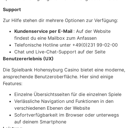
Support
Zur Hilfe stehen dir mehrere Optionen zur Verfügung:
Kundenservice per E-Mail
: Auf der Website
findest du eine Mailbox zum Anfassen
Telefonische Hotline unter +49(0)231 99-02-00
Chat und Live-Chat-Support auf der Seite
Benutzererlebnis (UX)
Die Spielbank Hohensyburg Casino bietet eine moderne,
ansprechende Benutzeroberfläche. Hier sind einige
Features:
Einzelne Übersichtsseiten für die einzelnen Spiele
Verlässliche Navigation und Funktionen in den
verschiedenen Ebenen der Website
Sofortverfügbarkeit im Browser oder unterwegs
auf deinem Smartphone