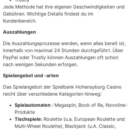
Jede Methode hat ihre eigenen Geschwindigkeiten und
Gebühren. Wichtige Details findest du im
Kundenbereich.
Auszahlungen
Die Auszahlungsprozesse werden, wenn alles bereit ist,
innerhalb von maximal 24 Stunden durchgeführt. Über
PayPal oder Trustly können Auszahlungen oft schon
nach wenigen Sekunden erfolgen.
Spielangebot und -arten
Das Spielangebot der Spielbank Hohensyburg Casino
reicht über verschiedene Kategorien hinweg:
Spielautomaten
: Megaspin, Book of Ra, Novoline-
Produkte
Tischspiele:
Roulette (u.a. European Roulette und
Multi-Wheel Roulette), Blackjack (u.A. Classic,