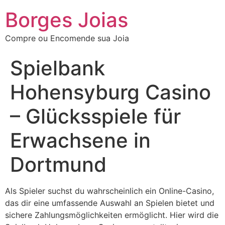
Borges Joias
Compre ou Encomende sua Joia
Spielbank
Hohensyburg Casino
– Glücksspiele für
Erwachsene in
Dortmund
Als Spieler suchst du wahrscheinlich ein Online-Casino,
das dir eine umfassende Auswahl an Spielen bietet und
sichere Zahlungsmöglichkeiten ermöglicht. Hier wird die