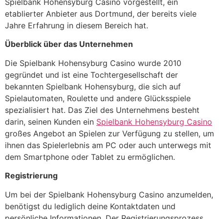
Spielbank Hohensyburg Casino vorgestellt, ein
etablierter Anbieter aus Dortmund, der bereits viele
Jahre Erfahrung in diesem Bereich hat.
Überblick über das Unternehmen
Die Spielbank Hohensyburg Casino wurde 2010
gegründet und ist eine Tochtergesellschaft der
bekannten Spielbank Hohensyburg, die sich auf
Spielautomaten, Roulette und andere Glücksspiele
spezialisiert hat. Das Ziel des Unternehmens besteht
darin, seinen Kunden ein
Spielbank Hohensyburg Casino
großes Angebot an Spielen zur Verfügung zu stellen, um
ihnen das Spielerlebnis am PC oder auch unterwegs mit
dem Smartphone oder Tablet zu ermöglichen.
Registrierung
Um bei der Spielbank Hohensyburg Casino anzumelden,
benötigst du lediglich deine Kontaktdaten und
persönliche Informationen. Der Registrierungsprozess